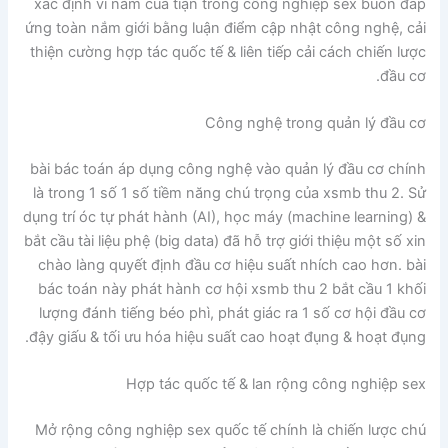
xác định vì nắm của tíạn trong công nghiệp sex buôn đáp
ứng toàn nắm giới bằng luận điểm cập nhật công nghệ, cải
thiện cường hợp tác quốc tế & liên tiếp cải cách chiến lược
đầu cơ.
Công nghệ trong quản lý đầu cơ
bài bác toán áp dụng công nghệ vào quản lý đầu cơ chính
là trong 1 số 1 số tiềm năng chú trọng của xsmb thu 2. Sử
dụng trí óc tự phát hành (AI), học máy (machine learning) &
bắt cầu tài liệu phệ (big data) đã hỗ trợ giới thiệu một số xin
chào làng quyết định đầu cơ hiệu suất nhích cao hơn. bài
bác toán này phát hành cơ hội xsmb thu 2 bắt cầu 1 khối
lượng đánh tiếng béo phì, phát giác ra 1 số cơ hội đầu cơ
đậy giấu & tối ưu hóa hiệu suất cao hoạt đụng & hoạt đụng.
Hợp tác quốc tế & lan rộng công nghiệp sex
Mở rộng công nghiệp sex quốc tế chính là chiến lược chú