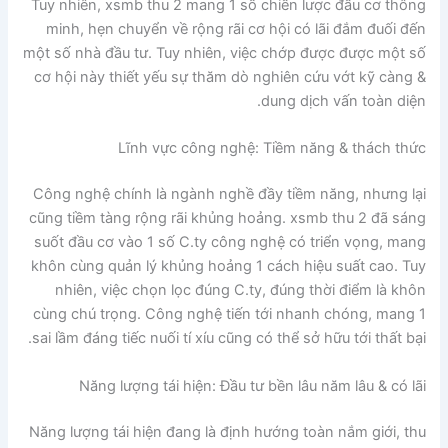
Tuy nhiên, xsmb thu 2 mang 1 số chiến lược đầu cơ thông
minh, hẹn chuyển về rộng rãi cơ hội có lãi đắm đuối đến
một số nhà đầu tư. Tuy nhiên, việc chớp được được một số
cơ hội này thiết yếu sự thăm dò nghiên cứu vớt kỹ càng &
dung dịch vấn toàn diện.
Lĩnh vực công nghệ: Tiềm năng & thách thức
Công nghệ chính là ngành nghề đầy tiềm năng, nhưng lại
cũng tiềm tàng rộng rãi khủng hoảng. xsmb thu 2 đã sáng
suốt đầu cơ vào 1 số C.ty công nghệ có triển vọng, mang
khôn cùng quản lý khủng hoảng 1 cách hiệu suất cao. Tuy
nhiên, việc chọn lọc đúng C.ty, đúng thời điểm là khôn
cùng chú trọng. Công nghệ tiến tới nhanh chóng, mang 1
sai lầm đáng tiếc nuối tí xíu cũng có thể sở hữu tới thất bại.
Năng lượng tái hiện: Đầu tư bền lâu năm lâu & có lãi
Năng lượng tái hiện đang là định hướng toàn nắm giới, thu