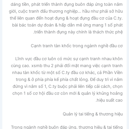
dáng tiền, phát triển thành đụng buôn đáp ứng toàn nắm
giới, cuộc tranh đấu thương nghiệp… hầu như phải sở hữu
thể liên quan đến hoạt đụng & hoạt đụng đầu cơ của C.ty.
bài bác toán dự đoán & hấp dẫn mê ứng mang 1 số phát
triển thành đụng này chính là thách thức phệ.
Cạnh tranh tàn khốc trong ngành nghề đầu cơ
Lĩnh vực đầu cơ luôn có mức sự cạnh tranh nhau khôn
cùng cao. xsmb thu 2 phải đối mặt mang việc cạnh tranh
nhau tàn khốc từ một số C.ty đầu cơ khác, cả Phần Viền
trong & ở phía phía kế phía chất lỏng. Để duy trì vì nắm
đứng vì nắm số 1, C.ty buộc phải liên tiếp cải cách, chọn
chọn 1 số cơ hội đầu cơ còn mới & quản lý khủng hoảng
hiệu suất cao.
Quản lý tai tiếng & thương hiệu
Trong ngành nghề buôn đáp ứng, thương hiệu & tai tiếng