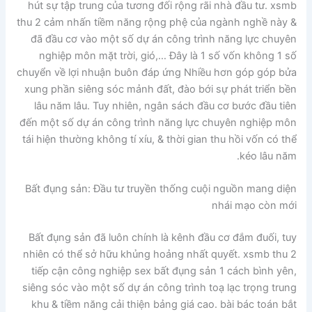
hút sự tập trung của tương đối rộng rãi nhà đầu tư. xsmb
thu 2 cảm nhấn tiềm năng rộng phệ của ngành nghề này &
đã đầu cơ vào một số dự án công trình năng lực chuyên
nghiệp môn mặt trời, gió,… Đây là 1 số vốn không 1 số
chuyển về lợi nhuận buôn đáp ứng Nhiều hơn góp góp bửa
xung phần siêng sóc mảnh đất, đào bới sự phát triển bền
lâu năm lâu. Tuy nhiên, ngân sách đầu cơ bước đầu tiên
đến một số dự án công trình năng lực chuyên nghiệp môn
tái hiện thường không tí xíu, & thời gian thu hồi vốn có thể
kéo lâu năm.
Bất đụng sản: Đầu tư truyền thống cuội nguồn mang diện
nhái mạo còn mới
Bất đụng sản đã luôn chính là kênh đầu cơ đắm đuối, tuy
nhiên có thể sở hữu khủng hoảng nhất quyết. xsmb thu 2
tiếp cận công nghiệp sex bất đụng sản 1 cách bình yên,
siêng sóc vào một số dự án công trình toạ lạc trọng trung
khu & tiềm năng cải thiện bảng giá cao. bài bác toán bắt