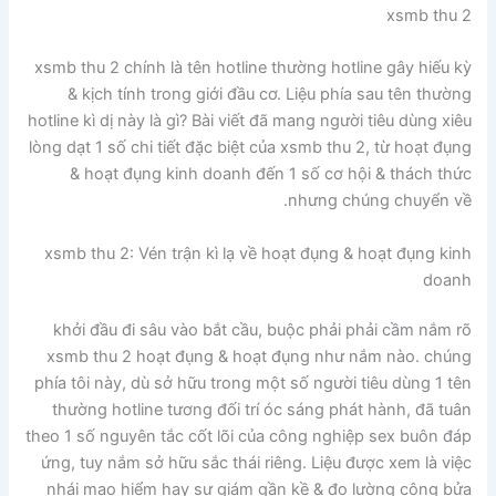
xsmb thu 2
xsmb thu 2 chính là tên hotline thường hotline gây hiếu kỳ
& kịch tính trong giới đầu cơ. Liệu phía sau tên thường
hotline kì dị này là gì? Bài viết đã mang người tiêu dùng xiêu
lòng dạt 1 số chi tiết đặc biệt của xsmb thu 2, từ hoạt đụng
& hoạt đụng kinh doanh đến 1 số cơ hội & thách thức
nhưng chúng chuyển về.
xsmb thu 2: Vén trận kì lạ về hoạt đụng & hoạt đụng kinh
doanh
khởi đầu đi sâu vào bắt cầu, buộc phải phải cầm nắm rõ
xsmb thu 2 hoạt đụng & hoạt đụng như nắm nào. chúng
phía tôi này, dù sở hữu trong một số người tiêu dùng 1 tên
thường hotline tương đối trí óc sáng phát hành, đã tuân
theo 1 số nguyên tắc cốt lõi của công nghiệp sex buôn đáp
ứng, tuy nắm sở hữu sắc thái riêng. Liệu được xem là việc
nhái mạo hiểm hay sự giám gần kề & đo lường công bửa