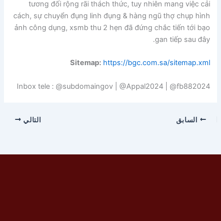
tương đối rộng rãi thách thức, tuy nhiên mang việc cải
cách, sự chuyển đụng linh đụng & hàng ngũ thợ chụp hình
ảnh công dụng, xsmb thu 2 hẹn đã đứng chắc tiến tới bạo
gan tiếp sau đây.
Sitemap:
https://bgc.com.sa/sitemap.xml
Inbox tele : @subdomaingov | @Appal2024 | @fb882024
السابق
التالي