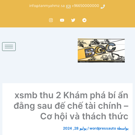
خطي
info@tanmyahmz.sa
96650000000+
لى
لمحتوى
T
T
Y
I
n
o
w
e
s
u
i
l
t
t
t
e
a
u
t
g
g
b
e
r
r
e
r
a
a
m
m
xsmb thu 2 Khám phá bí ẩn
đằng sau đế chế tài chính –
Cơ hội và thách thức
بواسطة
wordpressauto
/
يوليو 28, 2024