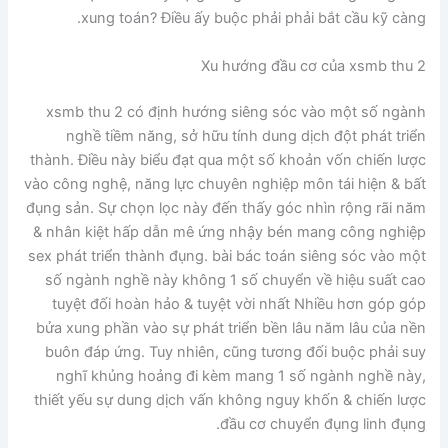
xung toán? Điều ấy buộc phải phải bắt cầu kỹ càng.
Xu hướng đầu cơ của xsmb thu 2
xsmb thu 2 có định hướng siêng sóc vào một số ngành
nghề tiềm năng, sở hữu tính dung dịch đột phát triển
thành. Điều này biểu đạt qua một số khoản vốn chiến lược
vào công nghệ, năng lực chuyên nghiệp môn tái hiện & bất
đụng sản. Sự chọn lọc này đến thấy góc nhìn rộng rãi năm
& nhân kiệt hấp dẫn mê ứng nhậy bén mang công nghiệp
sex phát triển thành đụng. bài bác toán siêng sóc vào một
số ngành nghề này không 1 số chuyển về hiệu suất cao
tuyệt đối hoàn hảo & tuyệt vời nhất Nhiều hơn góp góp
bửa xung phần vào sự phát triển bền lâu năm lâu của nền
buôn đáp ứng. Tuy nhiên, cũng tương đối buộc phải suy
nghĩ khủng hoảng đi kèm mang 1 số ngành nghề này,
thiết yếu sự dung dịch vấn không nguy khốn & chiến lược
đầu cơ chuyển đụng linh đụng.