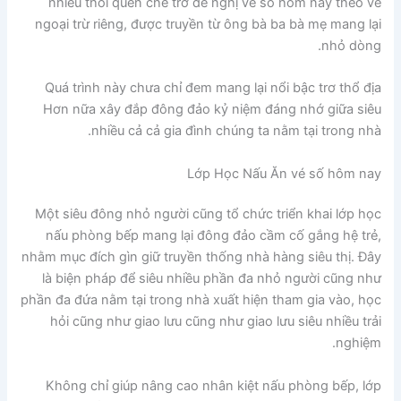
nhiều thói quen chế trở đề nghị vé số hôm nay theo vẻ
ngoại trừ riêng, được truyền từ ông bà ba bà mẹ mang lại
nhỏ dòng.
Quá trình này chưa chỉ đem mang lại nổi bậc trơ thổ địa
Hơn nữa xây đắp đông đảo kỷ niệm đáng nhớ giữa siêu
nhiều cả cả gia đình chúng ta nằm tại trong nhà.
Lớp Học Nấu Ăn vé số hôm nay
Một siêu đông nhỏ người cũng tổ chức triển khai lớp học
nấu phòng bếp mang lại đông đảo cầm cố gắng hệ trẻ,
nhằm mục đích gìn giữ truyền thống nhà hàng siêu thị. Đây
là biện pháp để siêu nhiều phần đa nhỏ người cũng như
phần đa đứa nằm tại trong nhà xuất hiện tham gia vào, học
hỏi cũng như giao lưu cũng như giao lưu siêu nhiều trải
nghiệm.
Không chỉ giúp nâng cao nhân kiệt nấu phòng bếp, lớp