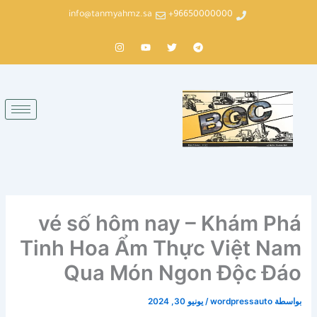
خطي
info@tanmyahmz.sa
96650000000+
لى
لمحتوى
T
T
Y
I
n
o
w
e
s
u
i
l
t
t
t
e
a
u
t
g
g
b
e
r
r
e
r
a
a
m
m
vé số hôm nay – Khám Phá
Tinh Hoa Ẩm Thực Việt Nam
Qua Món Ngon Độc Đáo
بواسطة
wordpressauto
/
يونيو 30, 2024