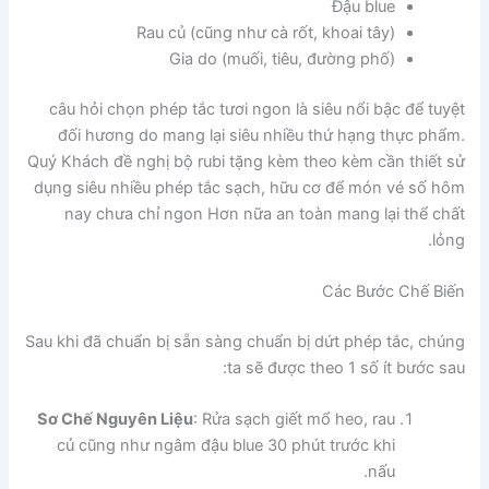
Đậu blue
Rau củ (cũng như cà rốt, khoai tây)
Gia do (muối, tiêu, đường phố)
câu hỏi chọn phép tắc tươi ngon là siêu nổi bậc để tuyệt
đối hương do mang lại siêu nhiều thứ hạng thực phẩm.
Quý Khách đề nghị bộ rubi tặng kèm theo kèm cần thiết sử
dụng siêu nhiều phép tắc sạch, hữu cơ để món vé số hôm
nay chưa chỉ ngon Hơn nữa an toàn mang lại thể chất
lỏng.
Các Bước Chế Biến
Sau khi đã chuẩn bị sẵn sàng chuẩn bị dứt phép tắc, chúng
ta sẽ được theo 1 số ít bước sau:
Sơ Chế Nguyên Liệu
: Rửa sạch giết mổ heo, rau
củ cũng như ngâm đậu blue 30 phút trước khi
nấu.