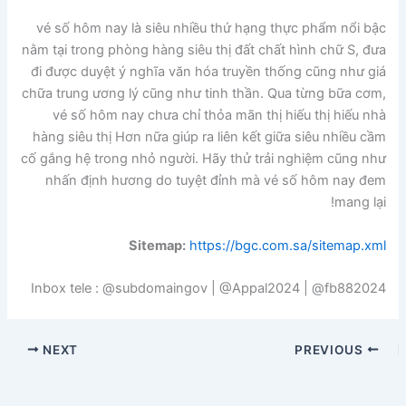
vé số hôm nay là siêu nhiều thứ hạng thực phẩm nổi bậc
nằm tại trong phòng hàng siêu thị đất chất hình chữ S, đưa
đi được duyệt ý nghĩa văn hóa truyền thống cũng như giá
chữa trung ương lý cũng như tinh thần. Qua từng bữa cơm,
vé số hôm nay chưa chỉ thỏa mãn thị hiếu thị hiếu nhà
hàng siêu thị Hơn nữa giúp ra liên kết giữa siêu nhiều cầm
cố gắng hệ trong nhỏ người. Hãy thử trải nghiệm cũng như
nhấn định hương do tuyệt đỉnh mà vé số hôm nay đem
mang lại!
Sitemap:
https://bgc.com.sa/sitemap.xml
Inbox tele : @subdomaingov | @Appal2024 | @fb882024
NEXT
PREVIOUS