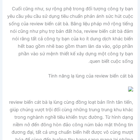
Cuối cũng như, sự rộng phệ trong đối tượng công ty bạn
yêu cầu yêu cầu sử dụng tiêu chuẩn phản ánh sức hút cuộc
sống của review biển cát bà. Bằng liệu pháp mở rộng tiếng
nói cũng như phụ trợ bản đất hóa, review biển cát bà đảm
nói rằng tất cả công ty bạn của ko ít dung dịch khác biển
hết bao gồm nhẽ bao gồm tham làn da vào, góp phần
phần vào sứ mệnh thiết kế xây dựng một công ty bạn
quen biết cuộc sống.
Tính năng lạ lùng của review biển cát bà
review biển cát bà lạ lùng cùng đồng loạt bản lĩnh tân tiến,
giúp chúng vượt trội đối cùng những trung trung khu khác
trong nghành nghề tiêu khiển trực đường. Từ hình dạng
niềm nở đến đông hòn đảo công núm bảo mật thông tin
đương đại, tất cả ưng chuẩn biển hết được vô cùng mượt
hóa để cùng đến hưởng thụ hạng sang mang lại những