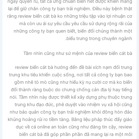
ngay quyến rũ, tất cả ưng chuẩn biển hết được khiến mang
lại để giữ chân công ty bạn trải nghiệm. Điều này bệnh thật
rằng review biển cát bà ko những triệu tập vào lợi nhuận cơ
mà còn ưu ái sự yêu cầu yêu cầu sử dụng rộng rãi của
những công ty bạn quen biết, biến đổi chúng thành một
biểu trưng trong chuyên ngành.
Tầm nhìn cũng như sứ mệnh của review biển cát bà
review biển cát bà hướng đến đề bài xích nạm đổi trung
trung khu tiêu khiển cuộc sống, nơi tất cả công ty bạn bao
gồm nhẽ tò mò cũng như hiếu kỳ nụ cười cơ mà ko biến
đổi thành ràng buộc do chưng chống cản địa lý hay tiếng
nói. Tầm nhìn này được thiết kế xây dựng phụ thuộc trung
trung khu đạo đức, phê duyệt vào nhiệm vụ xã hội cũng
như bảo quản công ty bạn trải nghiệm khỏi đông hòn đảo
khủng hoảng rủi ro tiềm tàng. Bằng liệu pháp thúc đẩy giáo
dục về cá online an toàn cũng như đáng tin cậy, review
biển cát bà đã góp phần phần đã mang lại ra một môi