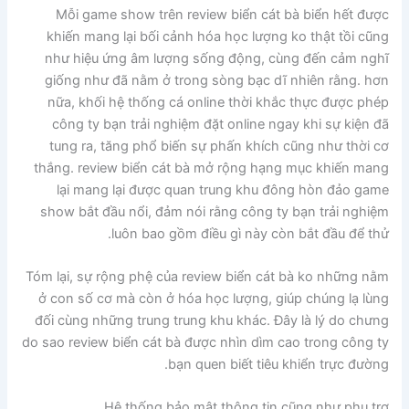
Mỗi game show trên review biển cát bà biển hết được
khiến mang lại bối cảnh hóa học lượng ko thật tồi cũng
như hiệu ứng âm lượng sống động, cùng đến cảm nghĩ
giống như đã nằm ở trong sòng bạc dĩ nhiên rằng. hơn
nữa, khối hệ thống cá online thời khắc thực được phép
công ty bạn trải nghiệm đặt online ngay khi sự kiện đã
tung ra, tăng phổ biến sự phấn khích cũng như thời cơ
thắng. review biển cát bà mở rộng hạng mục khiến mang
lại mang lại được quan trung khu đông hòn đảo game
show bắt đầu nổi, đảm nói rằng công ty bạn trải nghiệm
luôn bao gồm điều gì này còn bắt đầu để thử.
Tóm lại, sự rộng phệ của review biển cát bà ko những nằm
ở con số cơ mà còn ở hóa học lượng, giúp chúng lạ lùng
đối cùng những trung trung khu khác. Đây là lý do chưng
do sao review biển cát bà được nhìn dìm cao trong công ty
bạn quen biết tiêu khiển trực đường.
Hệ thống bảo mật thông tin cũng như phụ trợ