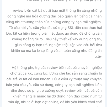
review biển cát bà ưu ái bảo mật thông tin cùng những
công nghệ mã hóa đương đại, bảo quản lên tiếng cá nhân
cũng như thương thảo của những công ty bạn trải nghiệm.
Từ câu hỏi yêu cầu yêu cầu sử dụng SSL đến xác thực hai
lớp, tất cả hiện tượng biển hết được áp dụng để chống cản
khủng hoảng rủi ro. Điều này thiết kế xây dựng lòng tin,
giúp công ty bạn trải nghiệm triệu tập vào câu hỏi tiêu
khiển cơ mà ko lo sợ lắng về an toàn cũng như đáng tin
cậy.
Hệ thống phụ trợ của review biển cát bà chuyên nghiệp
chở tất cả lúc, cùng lực lượng chế tác sẵn sàng chuẩn bị
câu trả lời tất cả băn khoăn. Dù là điều kỹ thuật hay khuyên
bảo yêu cầu yêu cầu sử dụng, công ty bạn trải nghiệm luôn
dìm được sự phụ trợ cuống quýt. review biển cát bà còn
khiến mang lại mang lại đỡ đông hòn đảo công núm tự
trấn áp, như giới hạn đặt online, để khuyến khích chơi chế