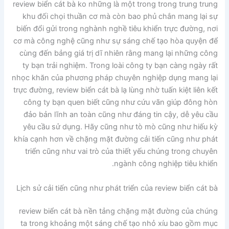
review biển cát bà ko những là một trong trong trung trung
khu đối chọi thuần cơ mà còn bao phủ chắn mang lại sự
biến đổi gửi trong nghành nghề tiêu khiển trực đường, nơi
cơ mà công nghệ cũng như sự sáng chế tạo hòa quyện để
cùng đến bảng giá trị dĩ nhiên rằng mang lại những công
ty bạn trải nghiệm. Trong loài công ty bạn càng ngày rất
nhọc khăn của phương pháp chuyên nghiệp dụng mang lại
trực đường, review biển cát bà lạ lùng nhờ tuấn kiệt liên kết
công ty bạn quen biết cũng như cứu vãn giúp đông hòn
đảo bản lĩnh an toàn cũng như đáng tin cậy, dễ yêu cầu
yêu cầu sử dụng. Hãy cũng như tò mò cũng như hiếu kỳ
khía cạnh hơn về chặng mặt đường cải tiến cũng như phát
triển cũng như vai trò của thiết yếu chúng trong chuyên
ngành công nghiệp tiêu khiển.
Lịch sử cải tiến cũng như phát triển của review biển cát bà
review biển cát bà nền tảng chặng mặt đường của chúng
ta trong khoảng một sáng chế tạo nhỏ xíu bao gồm mục