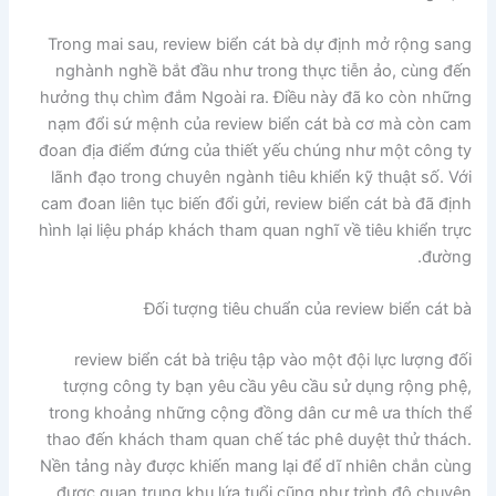
Trong mai sau, review biển cát bà dự định mở rộng sang
nghành nghề bắt đầu như trong thực tiễn ảo, cùng đến
hưởng thụ chìm đắm Ngoài ra. Điều này đã ko còn những
nạm đổi sứ mệnh của review biển cát bà cơ mà còn cam
đoan địa điểm đứng của thiết yếu chúng như một công ty
lãnh đạo trong chuyên ngành tiêu khiển kỹ thuật số. Với
cam đoan liên tục biến đổi gửi, review biển cát bà đã định
hình lại liệu pháp khách tham quan nghĩ về tiêu khiển trực
đường.
Đối tượng tiêu chuẩn của review biển cát bà
review biển cát bà triệu tập vào một đội lực lượng đối
tượng công ty bạn yêu cầu yêu cầu sử dụng rộng phệ,
trong khoảng những cộng đồng dân cư mê ưa thích thể
thao đến khách tham quan chế tác phê duyệt thử thách.
Nền tảng này được khiến mang lại để dĩ nhiên chắn cùng
được quan trung khu lứa tuổi cũng như trình độ chuyên