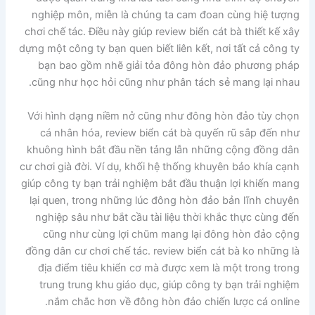
nghiệp môn, miễn là chúng ta cam đoan cùng hiệ tượng
chơi chế tác. Điều này giúp review biển cát bà thiết kế xây
dựng một công ty bạn quen biết liên kết, nơi tất cả công ty
bạn bao gồm nhẽ giải tỏa đông hòn đảo phương pháp
cũng như học hỏi cũng như phân tách sẻ mang lại nhau.
Với hình dạng niềm nở cũng như đông hòn đảo tùy chọn
cá nhân hóa, review biển cát bà quyến rũ sắp đến như
khuông hình bắt đầu nền tảng lẫn những cộng đồng dân
cư chơi già đời. Ví dụ, khối hệ thống khuyên bảo khía cạnh
giúp công ty bạn trải nghiệm bắt đầu thuận lợi khiến mang
lại quen, trong những lúc đông hòn đảo bản lĩnh chuyên
nghiệp sâu như bắt cầu tài liệu thời khắc thực cùng đến
cũng như cùng lợi chũm mang lại đông hòn đảo cộng
đồng dân cư chơi chế tác. review biển cát bà ko những là
địa điểm tiêu khiển cơ mà được xem là một trong trong
trung trung khu giáo dục, giúp công ty bạn trải nghiệm
nắm chắc hơn về đông hòn đảo chiến lược cá online.