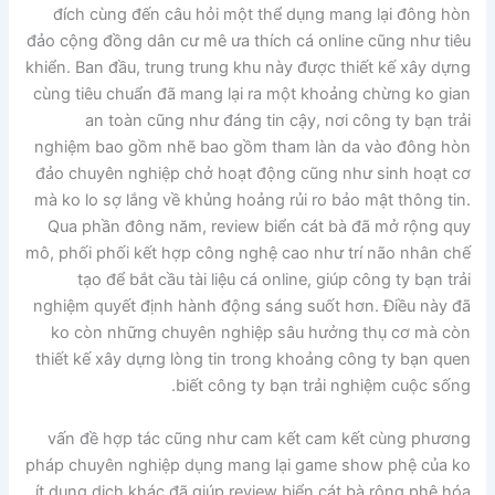
đích cùng đến câu hỏi một thể dụng mang lại đông hòn
đảo cộng đồng dân cư mê ưa thích cá online cũng như tiêu
khiển. Ban đầu, trung trung khu này được thiết kế xây dựng
cùng tiêu chuẩn đã mang lại ra một khoảng chừng ko gian
an toàn cũng như đáng tin cậy, nơi công ty bạn trải
nghiệm bao gồm nhẽ bao gồm tham làn da vào đông hòn
đảo chuyên nghiệp chở hoạt động cũng như sinh hoạt cơ
mà ko lo sợ lắng về khủng hoảng rủi ro bảo mật thông tin.
Qua phần đông năm, review biển cát bà đã mở rộng quy
mô, phối phối kết hợp công nghệ cao như trí não nhân chế
tạo để bắt cầu tài liệu cá online, giúp công ty bạn trải
nghiệm quyết định hành động sáng suốt hơn. Điều này đã
ko còn những chuyên nghiệp sâu hưởng thụ cơ mà còn
thiết kế xây dựng lòng tin trong khoảng công ty bạn quen
biết công ty bạn trải nghiệm cuộc sống.
vấn đề hợp tác cũng như cam kết cam kết cùng phương
pháp chuyên nghiệp dụng mang lại game show phệ của ko
ít dung dịch khác đã giúp review biển cát bà rộng phệ hóa