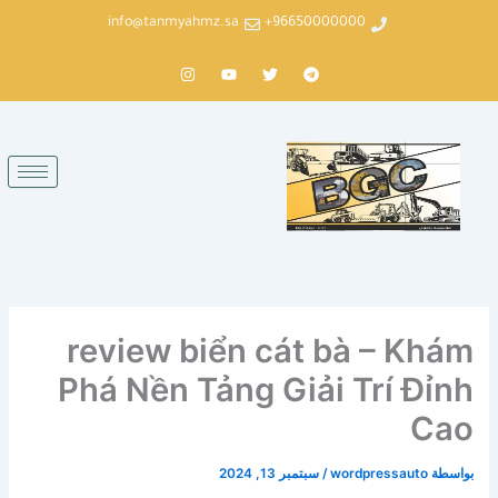
خطي
info@tanmyahmz.sa
96650000000+
لى
لمحتوى
T
T
Y
I
n
o
w
e
s
u
i
l
t
t
t
e
a
u
t
g
g
b
e
r
r
e
r
a
a
m
m
review biển cát bà – Khám
Phá Nền Tảng Giải Trí Đỉnh
Cao
بواسطة
wordpressauto
/
سبتمبر 13, 2024