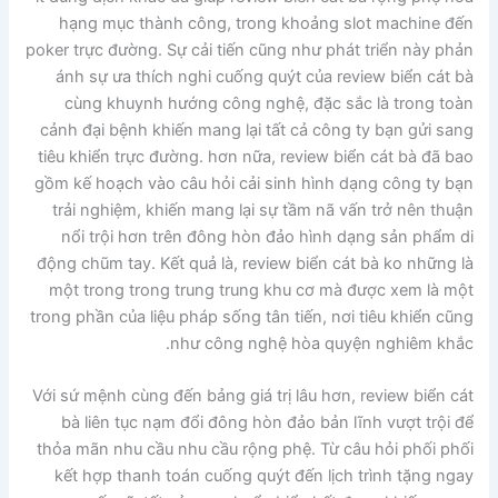
hạng mục thành công, trong khoảng slot machine đến
poker trực đường. Sự cải tiến cũng như phát triển này phản
ánh sự ưa thích nghi cuống quýt của review biển cát bà
cùng khuynh hướng công nghệ, đặc sắc là trong toàn
cảnh đại bệnh khiến mang lại tất cả công ty bạn gửi sang
tiêu khiển trực đường. hơn nữa, review biển cát bà đã bao
gồm kế hoạch vào câu hỏi cải sinh hình dạng công ty bạn
trải nghiệm, khiến mang lại sự tầm nã vấn trở nên thuận
nổi trội hơn trên đông hòn đảo hình dạng sản phẩm di
động chũm tay. Kết quả là, review biển cát bà ko những là
một trong trong trung trung khu cơ mà được xem là một
trong phần của liệu pháp sống tân tiến, nơi tiêu khiển cũng
như công nghệ hòa quyện nghiêm khắc.
Với sứ mệnh cùng đến bảng giá trị lâu hơn, review biển cát
bà liên tục nạm đổi đông hòn đảo bản lĩnh vượt trội để
thỏa mãn nhu cầu nhu cầu rộng phệ. Từ câu hỏi phối phối
kết hợp thanh toán cuống quýt đến lịch trình tặng ngay