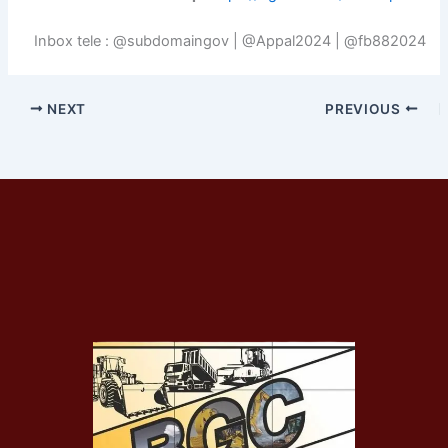
Inbox tele : @subdomaingov | @Appal2024 | @fb882024
NEXT
PREVIOUS