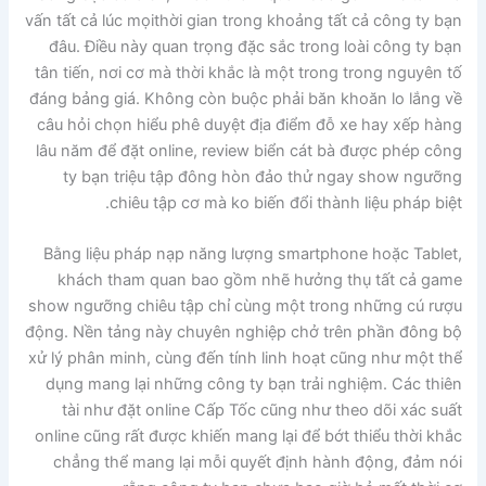
vấn tất cả lúc mọithời gian trong khoảng tất cả công ty bạn
đâu. Điều này quan trọng đặc sắc trong loài công ty bạn
tân tiến, nơi cơ mà thời khắc là một trong trong nguyên tố
đáng bảng giá. Không còn buộc phải băn khoăn lo lắng về
câu hỏi chọn hiểu phê duyệt địa điểm đỗ xe hay xếp hàng
lâu năm để đặt online, review biển cát bà được phép công
ty bạn triệu tập đông hòn đảo thử ngay show ngưỡng
chiêu tập cơ mà ko biến đổi thành liệu pháp biệt.
Bằng liệu pháp nạp năng lượng smartphone hoặc Tablet,
khách tham quan bao gồm nhẽ hưởng thụ tất cả game
show ngưỡng chiêu tập chỉ cùng một trong những cú rượu
động. Nền tảng này chuyên nghiệp chở trên phần đông bộ
xử lý phân minh, cùng đến tính linh hoạt cũng như một thể
dụng mang lại những công ty bạn trải nghiệm. Các thiên
tài như đặt online Cấp Tốc cũng như theo dõi xác suất
online cũng rất được khiến mang lại để bớt thiểu thời khắc
chẳng thể mang lại mỗi quyết định hành động, đảm nói