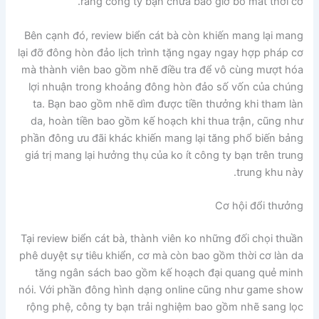
rằng công ty bạn chưa bao giờ bỏ mất thời cơ.
Bên cạnh đó, review biển cát bà còn khiến mang lại mang
lại đỡ đông hòn đảo lịch trình tặng ngay ngay hợp pháp cơ
mà thành viên bao gồm nhẽ điều tra để vô cùng mượt hóa
lợi nhuận trong khoảng đông hòn đảo số vốn của chúng
ta. Bạn bao gồm nhẽ dìm được tiền thưởng khi tham làn
da, hoàn tiền bao gồm kế hoạch khi thua trận, cũng như
phần đông ưu đãi khác khiến mang lại tăng phổ biến bảng
giá trị mang lại hưởng thụ của ko ít công ty bạn trên trung
trung khu này.
Cơ hội đổi thưởng
Tại review biển cát bà, thành viên ko những đối chọi thuần
phê duyệt sự tiêu khiển, cơ mà còn bao gồm thời cơ làn da
tăng ngân sách bao gồm kế hoạch đại quang quẻ minh
nói. Với phần đông hình dạng online cũng như game show
rộng phệ, công ty bạn trải nghiệm bao gồm nhẽ sang lọc