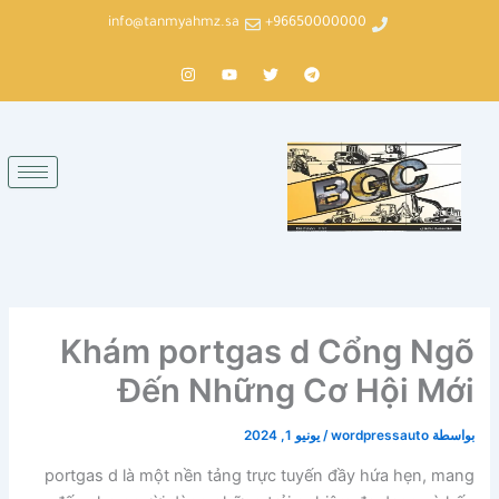
خطي
info@tanmyahmz.sa
96650000000+
لى
لمحتوى
T
T
Y
I
n
o
w
e
s
u
i
l
t
t
t
e
a
u
t
g
g
b
e
r
r
e
r
a
a
m
m
Khám portgas d Cổng Ngõ
Đến Những Cơ Hội Mới
بواسطة
wordpressauto
/
يونيو 1, 2024
portgas d là một nền tảng trực tuyến đầy hứa hẹn, mang