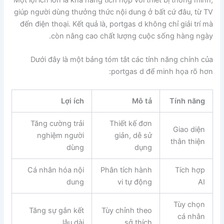
Một lợi ích lớn là khả năng tích hợp với thiết bị thông minh,
giúp người dùng thưởng thức nội dung ở bất cứ đâu, từ TV
đến điện thoại. Kết quả là, portgas d không chỉ giải trí mà
còn nâng cao chất lượng cuộc sống hàng ngày.
Dưới đây là một bảng tóm tắt các tính năng chính của
portgas d để minh họa rõ hơn:
Lợi ích
Mô tả
Tính năng
Tăng cường trải
Thiết kế đơn
Giao diện
nghiệm người
giản, dễ sử
thân thiện
dùng
dụng
Cá nhân hóa nội
Phân tích hành
Tích hợp
dung
vi tự động
AI
Tùy chọn
Tăng sự gắn kết
Tùy chỉnh theo
cá nhân
lâu dài
sở thích