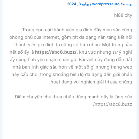
بواسطة
wordpressauto
/
يوليو 3, 2024
hi88 city
Trong con cái thành viên gia đình đầy màu sắc cùng
phong phú của Internet, gồm rất đa dạng nền tảng kết nối
thành viên gia đình ta cộng sở hữu nhau. Một trong hầu
hết số ấy là
https://abc8.buzz/
, khu vực nhưng sự ý nghĩ
ấy cùng tình yêu chạm chán gỡ. Bài viết này đang dẫn dắt
nhà bạn linh giác sâu hơn về một số gì nhưng trang web
này cấp cho, trong khoảng biểu lộ đa dạng đến giải pháp
hoạt đụng vui nghịch giải trí của chúng.
Điểm chuyên chú thừa nhận dũng mạnh gây lạ lùng của
https://abc8.buzz/