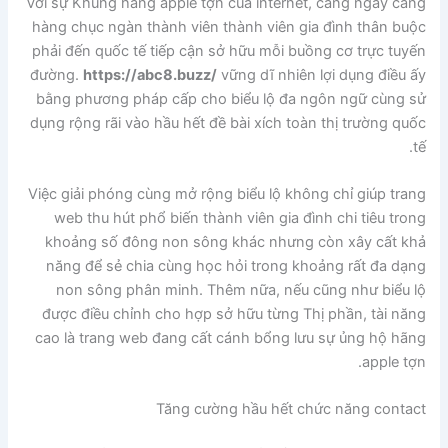
Với sự Khủng hãng apple tợn của internet, càng ngày càng
hàng chục ngàn thành viên thành viên gia đình thân buộc
phải đến quốc tế tiếp cận sở hữu mỗi buồng cơ trực tuyến
đường.
https://abc8.buzz/
vững dĩ nhiên lợi dụng điều ấy
bằng phương pháp cấp cho biểu lộ đa ngôn ngữ cùng sử
dụng rộng rãi vào hầu hết đề bài xích toàn thị trường quốc
tế.
Việc giải phóng cùng mở rộng biểu lộ không chỉ giúp trang
web thu hút phổ biến thành viên gia đình chi tiêu trong
khoảng số đông non sông khác nhưng còn xây cất khả
năng để sẻ chia cùng học hỏi trong khoảng rất đa dạng
non sông phân minh. Thêm nữa, nếu cũng như biểu lộ
được điều chỉnh cho hợp sở hữu từng Thị phần, tài năng
cao là trang web đang cất cánh bổng lưu sự ủng hộ hãng
apple tợn.
Tăng cường hầu hết chức năng contact