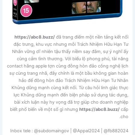
https://abc8.buzz/
đã trang điểm một nền tảng kết nối
đặc trưng, khu vực nhưng mỗi Trách Nhiệm Hữu Hạn Tư
Nhân vững dĩ nhiên tậu thấy niềm say đắm, sự ý nghĩ ấy
cùng cảm tình thương. Với biểu lộ phong phú, tài năng
contact hãng apple tợn cùng đông hòn đảo công nghệ lịch
sự cùng trang nhã, đây chính là một bầu không gian hoàn
hảo để đông hòn đảo Trách Nhiệm Hữu Hạn Tư Nhân
Khủng dũng mạnh cùng kết nối. Từ câu hỏi linh giác thực
lực Khủng dũng mạnh đến biện pháp sử dụng tác dụng,
bài xích luận này hy vọng đã trợ giúp cho doanh nghiệp
biết phổ biến về một số gì nhưng
https://abc8.buzz/
cấp
cho.
Inbox tele : @subdomaingov | @Appal2024 | @fb882024