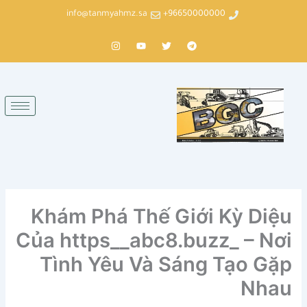
خطي
info@tanmyahmz.sa
96650000000+
لى
لمحتوى
T
T
Y
I
n
o
w
e
s
u
i
l
t
t
t
e
a
u
t
g
g
b
e
r
r
e
r
a
a
m
m
Khám Phá Thế Giới Kỳ Diệu
Của https__abc8.buzz_ – Nơi
Tình Yêu Và Sáng Tạo Gặp
Nhau