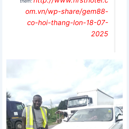
http://www.firsthotel.c
thêm:
om.vn/wp-share/gem88-
co-hoi-thang-lon-18-07-
2025