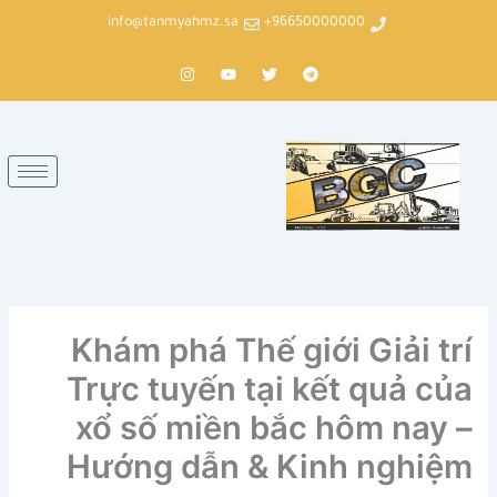
خطي
info@tanmyahmz.sa
96650000000+
لى
لمحتوى
T
T
Y
I
n
o
w
e
s
u
i
l
t
t
t
e
a
u
t
g
g
b
e
r
r
e
r
a
a
m
m
Khám phá Thế giới Giải trí
Trực tuyến tại kết quả của
xổ số miền bắc hôm nay –
Hướng dẫn & Kinh nghiệm