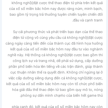
không nghỉ}{đặt cược thể thao điện tử phía trên kết quả
của xổ số miền bắc hôm nay được ráng núm, minh bạch,
bao gồm tỷ trọng trả thưởng tuyên chiến tuyên chiến đối
đầu và cạnh tranh.
Sự cải phương thức và phát triển bạo dạn của thể thao
điện tử cộng vô cùng yêu cầu cá không nghỉ}{đặt cược
càng ngày càng tiến đến của thành cục đã hình họa hưởng
kết quả của xổ số miền bắc hôm nay đầu tư vào nghành
nghề này. Hệ thống cá không nghỉ}{đặt cược bao gồm thi
công lịch sự và trang nhã, dễ phải sử dụng, cấp dưỡng
phần phổ biến hóa lên tiếng về các trận đánh, giúp thành
cục thuận nhân thể ra quyết định. Không chỉ ngừng lại ở
việc cấp dưỡng siêng dụng đến cá không nghỉ}{đặt cược,
kết quả của xổ số miền bắc hôm nay còn tổ chức phổ biến
hóa giải đấu thể thao điện tử bao gồm quy mô to, nóng
phỏng sự dấn mình chạm̀o của biển hết game thủ.
phía cạnh đó, kết quả của xổ số miền bắc hôm nay còn