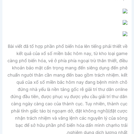
Bài viết đã tổ hợp phần phổ biến hóa lên tiếng phải thiết về
kết quả của xổ số miền bắc hôm nay, từ kho loại game
càng phổ biến hóa, vẻ ở phía phía ngoại trừ thân thiết, điều
khoản bảo mật cẩn trọng mang đến siêng dụng đến phê
chuẩn người thân cần mang đến bao gồm trách nhiệm. kết
quả của xổ số miền bắc hôm nay đang bệnh minh chỗ
đứng nhà yếu là nền tảng gốc rễ giải trí thư dãn online
đứng đầu tiên, được phục vụ được yêu cầu giải trí thư dãn
càng ngày càng cao của thành cục. Tuy nhiên, thành cục
phải tỉnh giấc táo bị ngoạm dở, đặt không nghỉ}{đặt cược
nhận trách nhiệm và vâng lệnh các nguyên lý của sòng
bạc để sở hữu phần phổ biến hóa dấn mình chạm̀o trải
nghiệm dung dịch lượng nhất.