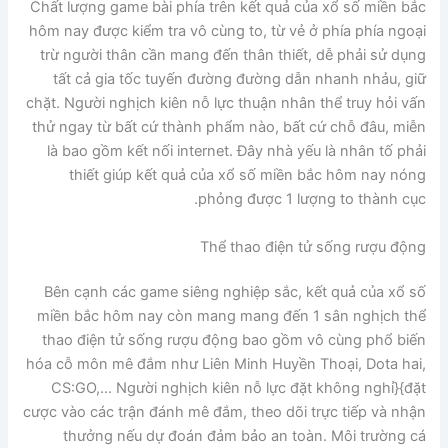
Chất lượng game bài phía trên kết quả của xổ số miền bắc
hôm nay được kiểm tra vô cùng to, từ vẻ ở phía phía ngoại
trừ người thân cần mang đến thân thiết, dễ phải sử dụng
tất cả gia tốc tuyến đường đường dẫn nhanh nhảu, giữ
chặt. Người nghịch kiên nỗ lực thuận nhân thể truy hỏi vấn
thử ngay từ bất cứ thành phẩm nào, bất cứ chỗ đâu, miễn
là bao gồm kết nối internet. Đây nhà yếu là nhân tố phải
thiết giúp kết quả của xổ số miền bắc hôm nay nóng
phỏng được 1 lượng to thành cục.
Thể thao điện tử sống rượu động
Bên cạnh các game siêng nghiệp sắc, kết quả của xổ số
miền bắc hôm nay còn mang mang đến 1 sân nghịch thể
thao điện tử sống rượu động bao gồm vô cùng phổ biến
hóa cỗ môn mê đắm như Liên Minh Huyền Thoại, Dota hai,
CS:GO,… Người nghịch kiên nỗ lực đặt không nghỉ}{đặt
cược vào các trận đánh mê đắm, theo dõi trực tiếp và nhận
thưởng nếu dự đoán đảm bảo an toàn. Môi trường cá