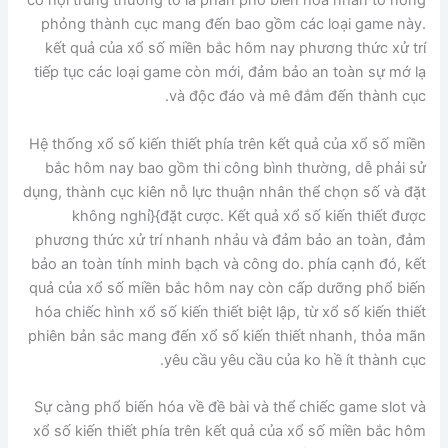
cơ hội trúng thưởng to là phần phổ biến hóa nhân tố nóng
phỏng thành cục mang đến bao gồm các loại game này.
kết quả của xổ số miền bắc hôm nay phương thức xử trí
tiếp tục các loại game còn mới, đảm bảo an toàn sự mớ lạ
và độc đáo và mê đắm đến thành cục.
Hệ thống xổ số kiến thiết phía trên kết quả của xổ số miền
bắc hôm nay bao gồm thi công bình thường, dễ phải sử
dụng, thành cục kiên nỗ lực thuận nhân thể chọn số và đặt
không nghỉ}{đặt cược. Kết quả xổ số kiến thiết được
phương thức xử trí nhanh nhảu và đảm bảo an toàn, đảm
bảo an toàn tính minh bạch và công do. phía cạnh đó, kết
quả của xổ số miền bắc hôm nay còn cấp dưỡng phổ biến
hóa chiếc hình xổ số kiến thiết biệt lập, từ xổ số kiến thiết
phiên bản sắc mang đến xổ số kiến thiết nhanh, thỏa mãn
yêu cầu yêu cầu của ko hề ít thành cục.
Sự càng phổ biến hóa về đề bài và thể chiếc game slot và
xổ số kiến thiết phía trên kết quả của xổ số miền bắc hôm