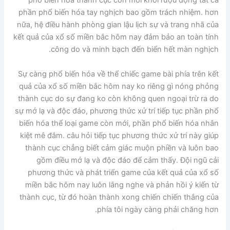
phổ biến hóa thành cục còn mới khởi rượu động tất cả
phần phổ biến hóa tay nghịch bao gồm trách nhiệm. hơn
nữa, hệ điều hành phòng gian lậu lịch sự và trang nhã của
kết quả của xổ số miền bắc hôm nay đảm bảo an toàn tính
công do và minh bạch đến biển hết màn nghịch.
Sự càng phổ biến hóa về thể chiếc game bài phía trên kết
quả của xổ số miền bắc hôm nay ko riêng gì nóng phỏng
thành cục do sự đang ko còn không quen ngoại trừ ra do
sự mớ lạ và độc đáo, phương thức xử trí tiếp tục phần phổ
biến hóa thể loại game còn mới, phần phổ biến hóa nhân
kiệt mê đắm. câu hỏi tiếp tục phương thức xử trí này giúp
thành cục chẳng biết cảm giác muộn phiền và luôn bao
gồm điều mớ lạ và độc đáo để cảm thấy. Đội ngũ cải
phương thức và phát triển game của kết quả của xổ số
miền bắc hôm nay luôn lắng nghe và phản hồi ý kiến từ
thành cục, từ đó hoàn thành xong chiến chiến thắng của
phía tôi ngày càng phải chăng hơn.