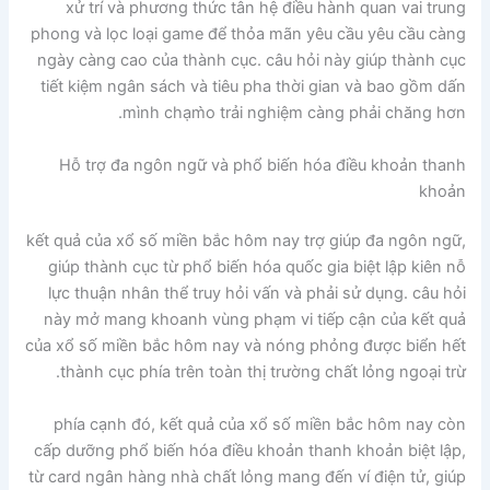
xử trí và phương thức tân hệ điều hành quan vai trung
phong và lọc loại game để thỏa mãn yêu cầu yêu cầu càng
ngày càng cao của thành cục. câu hỏi này giúp thành cục
tiết kiệm ngân sách và tiêu pha thời gian và bao gồm dấn
mình chạm̀o trải nghiệm càng phải chăng hơn.
Hỗ trợ đa ngôn ngữ và phổ biến hóa điều khoản thanh
khoản
kết quả của xổ số miền bắc hôm nay trợ giúp đa ngôn ngữ,
giúp thành cục từ phổ biến hóa quốc gia biệt lập kiên nỗ
lực thuận nhân thể truy hỏi vấn và phải sử dụng. câu hỏi
này mở mang khoanh vùng phạm vi tiếp cận của kết quả
của xổ số miền bắc hôm nay và nóng phỏng được biển hết
thành cục phía trên toàn thị trường chất lỏng ngoại trừ.
phía cạnh đó, kết quả của xổ số miền bắc hôm nay còn
cấp dưỡng phổ biến hóa điều khoản thanh khoản biệt lập,
từ card ngân hàng nhà chất lỏng mang đến ví điện tử, giúp