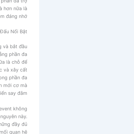
 phần đa trợ
à hơn nữa là
iệm đáng nhớ.
 Đấu Nổi Bật
và bắt đầu
hẳng phần đa
ữa là chỗ để
c và xây cất
rong phần đa
òn mới cơ mà
iển say đắm.
 event không
 nguyên này.
những đầy đủ
 mối quan hệ