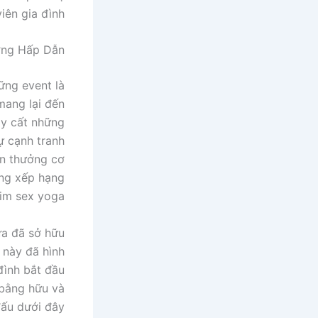
ên gia đình.
ởng Hấp Dẫn
hững event là
mang lại đến
ây cất những
ự cạnh tranh
ần thưởng cơ
ảng xếp hạng
im sex yoga.
a đã sở hữu
 này đã hình
nh bắt đầu
 bằng hữu và
ấu dưới đây.