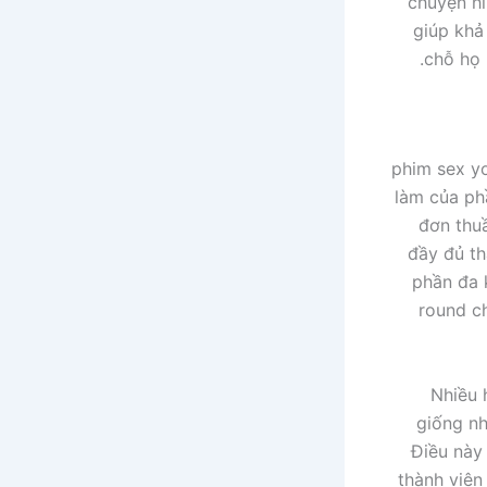
chuyện h
giúp khả
chỗ họ 
phim sex yo
làm của p
đơn thu
đầy đủ th
phần đa 
round c
Nhiều 
giống nh
Điều này
thành viên