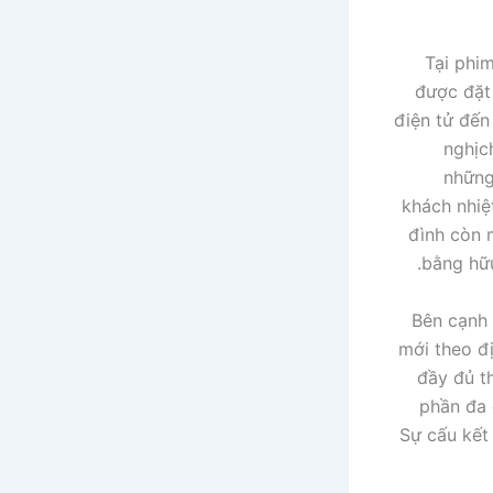
Tại phi
được đặt 
điện tử đến
nghịc
những
khách nhiệ
đình còn 
bằng hữu
Bên cạnh
mới theo đ
đầy đủ t
phần đa 
Sự cấu kết