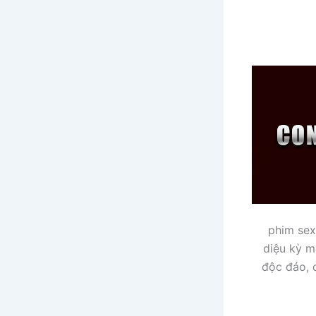
phim sex
diệu kỳ m
độc đáo, d