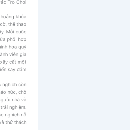
ác Trò Chơi
 khoảng khóa
cờ, thể thao
ây. Mỗi cuộc
nữa phối hợp
hình họa quý
ành viên gia
 xây cất một
iến say đắm.
 nghịch còn
náo nức, chỗ
người nhà và
trải nghiệm.
ộc nghịch nỗ
à thử thách.