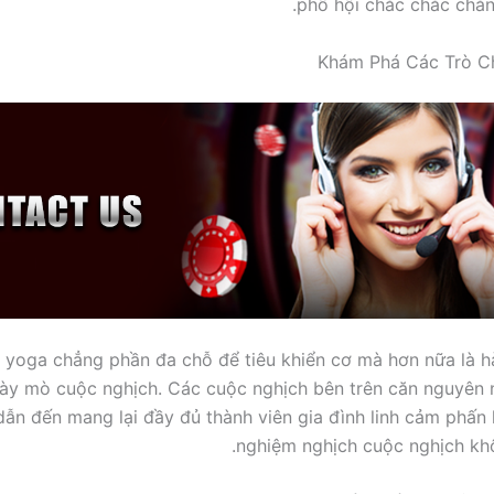
phố hội chắc chắc chắn 
Khám Phá Các Trò C
 yoga chẳng phần đa chỗ để tiêu khiển cơ mà hơn nữa là hà
ày mò cuộc nghịch. Các cuộc nghịch bên trên căn nguyên 
ẫn đến mang lại đầy đủ thành viên gia đình linh cảm phấn k
nghiệm nghịch cuộc nghịch khô