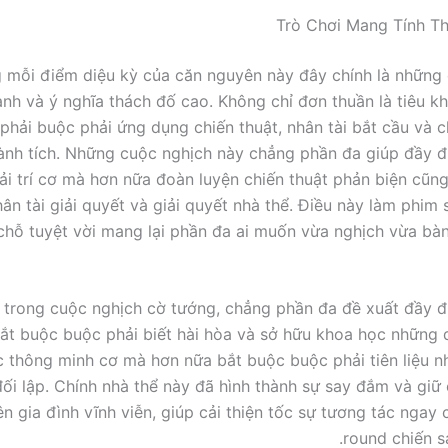
Trò Chơi Mang Tính T
 mỗi điểm diệu kỳ của căn nguyên này đây chính là những
nh và ý nghĩa thách đố cao. Không chỉ đơn thuần là tiêu kh
phải buộc phải ứng dụng chiến thuật, nhân tài bắt cầu và c
ành tích. Những cuộc nghịch này chẳng phần đa giúp đầy đ
iải trí cơ mà hơn nữa đoàn luyện chiến thuật phản biện cũn
ân tài giải quyết và giải quyết nhà thể. Điều này làm phim 
chỗ tuyệt vời mang lại phần đa ai muốn vừa nghịch vừa bàn
 trong cuộc nghịch cờ tướng, chẳng phần đa đề xuất đầy đ
bắt buộc buộc phải biết hài hòa và sở hữu khoa học những
c thông minh cơ mà hơn nữa bắt buộc buộc phải tiên liệu n
ối lập. Chính nhà thể này đã hình thành sự say đắm và giữ
ên gia đình vĩnh viễn, giúp cải thiện tốc sự tương tác ngay
round chiến s