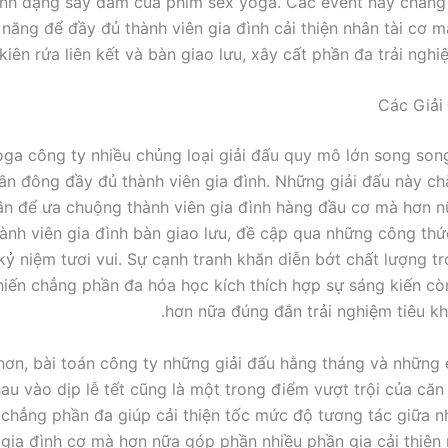
ình dạng say đắm của phim sex yoga. Các event này chẳng
 năng để đầy đủ thành viên gia đình cải thiện nhân tài cơ m
kiên rứa liên kết và bàn giao lưu, xây cất phần đa trải ngh
Các Giải
ga công ty nhiều chủng loại giải đấu quy mô lớn song song 
hần đông đầy đủ thành viên gia đình. Những giải đấu này c
ần để ưa chuộng thành viên gia đình hàng đầu cơ mà hơn n
ành viên gia đình bàn giao lưu, đề cập qua những công thứ
kỷ niệm tươi vui. Sự cạnh tranh khăn diễn bớt chất lượng t
hiến chẳng phần đa hóa học kích thích hợp sự sáng kiến c
hơn nữa đúng đắn trải nghiệm tiêu kh
hơn, bài toán công ty những giải đấu hằng tháng và những
au vào dịp lễ tết cũng là một trong điểm vượt trội của căn
 chẳng phần đa giúp cải thiện tốc mức độ tương tác giữa 
 gia đình cơ mà hơn nữa góp phần nhiều phần gia cải thiện