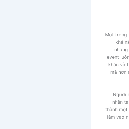
Một trong m
khả n
những 
event luô
khăn và 
mà hơn 
Người 
nhân tà
thành một 
làm vào 