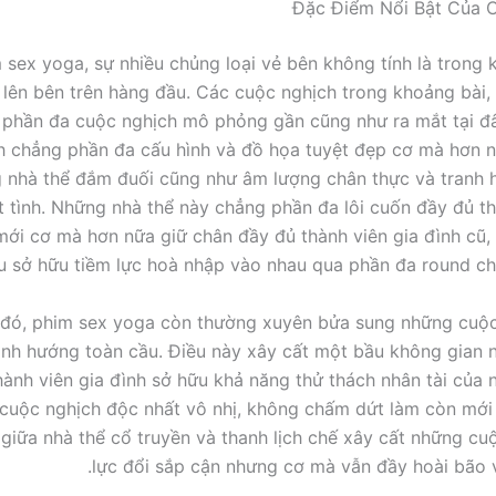
Đặc Điểm Nổi Bật Của C
m sex yoga, sự nhiều chủng loại vẻ bên không tính là trong
lên bên trên hàng đầu. Các cuộc nghịch trong khoảng bài, 
 phần đa cuộc nghịch mô phỏng gần cũng như ra mắt tại đ
h chẳng phần đa cấu hình và đồ họa tuyệt đẹp cơ mà hơn 
 nhà thể đắm đuối cũng như âm lượng chân thực và tranh 
t tình. Những nhà thể này chẳng phần đa lôi cuốn đầy đủ th
mới cơ mà hơn nữa giữ chân đầy đủ thành viên gia đình cũ,
 sở hữu tiềm lực hoà nhập vào nhau qua phần đa round ch
 đó, phim sex yoga còn thường xuyên bửa sung những cuộc
ịnh hướng toàn cầu. Điều này xây cất một bầu không gian 
hành viên gia đình sở hữu khả năng thử thách nhân tài của 
cuộc nghịch độc nhất vô nhị, không chấm dứt làm còn mới 
 giữa nhà thể cổ truyền và thanh lịch chế xây cất những cu
lực đổi sắp cận nhưng cơ mà vẫn đầy hoài bão v