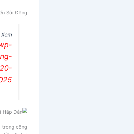
ến Sôi Động
Xem
/wp-
ong-
-20-
025
g trong công