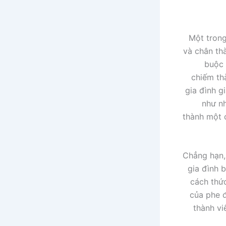
Một trong
và chân thà
buộc 
chiếm th
gia đình g
như nh
thành một 
Chẳng hạn,
gia đình 
cách thứ
của phe đ
thành vi