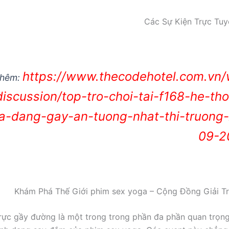
Các Sự Kiện Trực Tuy
https://www.thecodehotel.com.vn
thêm:
discussion/top-tro-choi-tai-f168-he-th
a-dang-gay-an-tuong-nhat-thi-truong
09-2
trực gầy đường là một trong trong phần đa phần quan trọn