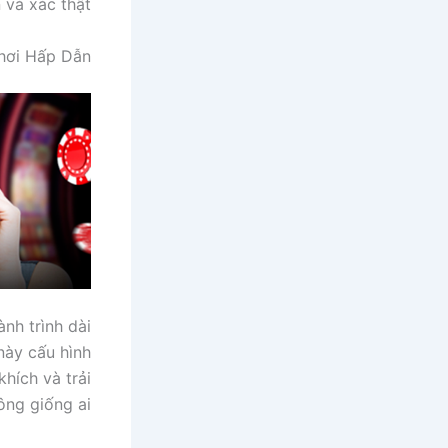
và xác thật.
hơi Hấp Dẫn
nh trình dài
này cấu hình
hích và trải
ng giống ai.