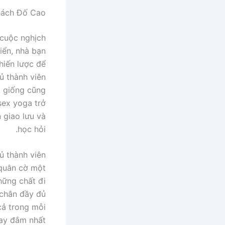
hách Đố Cao
 cuộc nghịch
iển, nhà bạn
hiến lược để
ủ thành viên
g giống cũng
sex yoga trở
 giao lưu và
học hỏi.
ủ thành viên
 quân cờ một
hững chất đi
 chân đầy đủ
 cả trong mỗi
ay đắm nhất.