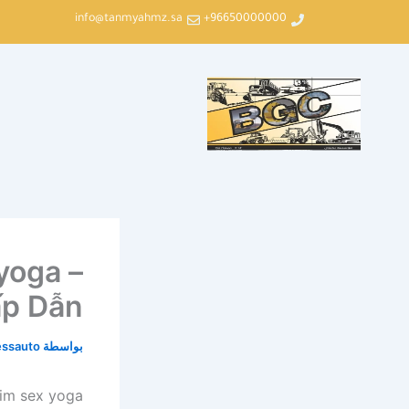
خطي
info@tanmyahmz.sa
96650000000+
لى
لمحتوى
yoga –
ấp Dẫn
بواسطة
essauto
im sex yoga