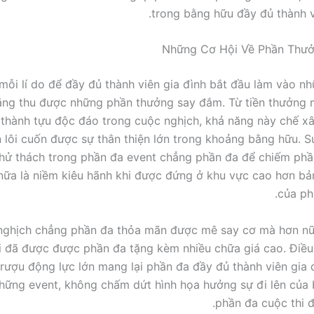
trong bằng hữu đầy đủ thành vi
Những Cơ Hội Về Phần Thư
ỗi lí do để đầy đủ thành viên gia đình bắt đầu làm vào n
ăng thu được những phần thưởng say đắm. Từ tiền thưởng 
thành tựu độc đáo trong cuộc nghịch, khả năng này chế x
n lôi cuốn được sự thân thiện lớn trong khoảng bằng hữu. S
thử thách trong phần đa event chẳng phần đa để chiếm ph
nữa là niềm kiêu hãnh khi được đứng ở khu vực cao hơn b
của ph
nghịch chẳng phần đa thỏa mãn được mê say cơ mà hơn nữ
i đã được được phần đa tặng kèm nhiều chữa giá cao. Điều
rượu động lực lớn mang lại phần đa đầy đủ thành viên gia đì
những event, không chấm dứt hình họa hưởng sự đi lên của
phần đa cuộc thi đ