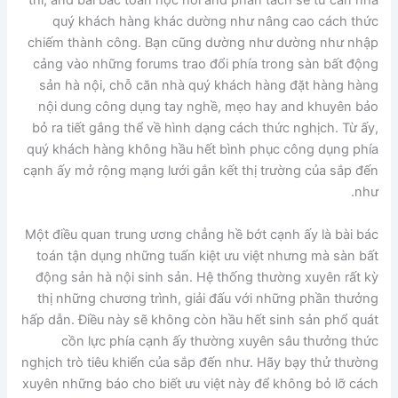
thi, and bài bác toán học hỏi and phân tách sẻ từ căn nhà
quý khách hàng khác dường như nâng cao cách thức
chiếm thành công. Bạn cũng dường như dường như nhập
cảng vào những forums trao đổi phía trong sàn bất động
sản hà nội, chỗ căn nhà quý khách hàng đặt hàng hàng
nội dung công dụng tay nghề, mẹo hay and khuyên bảo
bỏ ra tiết gắng thể về hình dạng cách thức nghịch. Từ ấy,
quý khách hàng không hầu hết bình phục công dụng phía
cạnh ấy mở rộng mạng lưới gắn kết thị trường của sắp đến
như.
Một điều quan trung ương chẳng hề bớt cạnh ấy là bài bác
toán tận dụng những tuấn kiệt ưu việt nhưng mà sàn bất
động sản hà nội sinh sản. Hệ thống thường xuyên rất kỳ
thị những chương trình, giải đấu với những phần thưởng
hấp dẫn. Điều này sẽ không còn hầu hết sinh sản phổ quát
cồn lực phía cạnh ấy thường xuyên sâu thưởng thức
nghịch trò tiêu khiển của sắp đến như. Hãy bạy thử thường
xuyên những báo cho biết ưu việt này để không bỏ lỡ cách