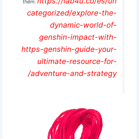
https://lab4u.co/es/un
thêm:
categorized/explore-the-
dynamic-world-of-
genshin-impact-with-
https-genshin-guide-your-
ultimate-resource-for-
adventure-and-strategy/