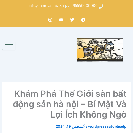
خطي
info@tanmyahmz.sa
96650000000+
لى
لمحتوى
T
T
Y
I
n
o
w
e
s
u
i
l
t
t
t
e
a
u
t
g
g
b
e
r
r
e
r
a
a
m
m
Khám Phá Thế Giới sàn bất
động sản hà nội – Bí Mật Và
Lợi Ích Không Ngờ
بواسطة
wordpressauto
/
أغسطس 19, 2024