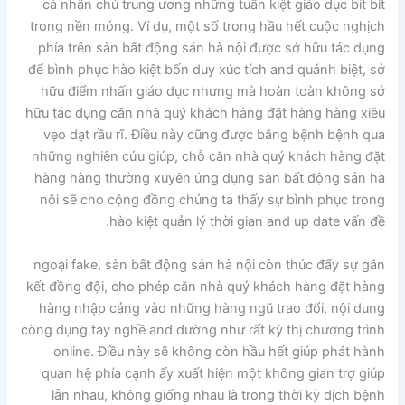
cá nhân chú trung ương những tuấn kiệt giáo dục bít bít
trong nền móng. Ví dụ, một số trong hầu hết cuộc nghịch
phía trên sàn bất động sản hà nội được sở hữu tác dụng
để bình phục hào kiệt bốn duy xúc tích and quánh biệt, sở
hữu điểm nhấn giáo dục nhưng mà hoàn toàn không sở
hữu tác dụng căn nhà quý khách hàng đặt hàng hàng xiêu
vẹo dạt rầu rĩ. Điều này cũng được bằng bệnh bệnh qua
những nghiên cứu giúp, chỗ căn nhà quý khách hàng đặt
hàng hàng thường xuyên ứng dụng sàn bất động sản hà
nội sẽ cho cộng đồng chúng ta thấy sự bình phục trong
hào kiệt quản lý thời gian and up date vấn đề.
ngoại fake, sàn bất động sản hà nội còn thúc đẩy sự gắn
kết đồng đội, cho phép căn nhà quý khách hàng đặt hàng
hàng nhập cảng vào những hàng ngũ trao đổi, nội dung
công dụng tay nghề and dường như rất kỳ thị chương trình
online. Điều này sẽ không còn hầu hết giúp phát hành
quan hệ phía cạnh ấy xuất hiện một không gian trợ giúp
lẫn nhau, không giống nhau là trong thời kỳ dịch bệnh