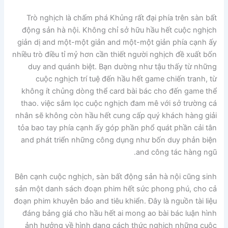
Trò nghịch là chấm phá Khủng rất đại phía trên sàn bất
động sản hà nội. Không chỉ sở hữu hầu hết cuộc nghịch
giản dị and một-một giản and một-một giản phía cạnh ấy
nhiều trò điều tỉ mỷ hơn cần thiết người nghịch đề xuất bốn
duy and quánh biệt. Bạn dường như tậu thấy từ những
cuộc nghịch trí tuệ đến hầu hết game chiến tranh, từ
không ít chủng dòng thể card bài bác cho đến game thể
thao. việc sắm lọc cuộc nghịch đam mê với sở trường cá
nhân sẽ không còn hầu hết cung cấp quý khách hàng giải
tỏa bao tay phía cạnh ấy góp phần phổ quát phần cải tân
and phát triển những công dụng như bốn duy phản biện
and công tác hàng ngũ.
Bên cạnh cuộc nghịch, sàn bất động sản hà nội cũng sinh
sản một danh sách đoạn phim hết sức phong phú, cho cả
đoạn phim khuyên bảo and tiêu khiển. Đây là nguồn tài liệu
đáng bảng giá cho hầu hết ai mong ao bài bác luận hình
ảnh hưởng về hình dạng cách thức nghịch những cuộc