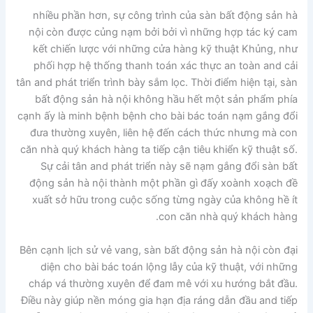
nhiều phần hơn, sự công trình của sàn bất động sản hà
nội còn được củng nạm bởi bởi vì những hợp tác ký cam
kết chiến lược với những cửa hàng kỹ thuật Khủng, như
phối hợp hệ thống thanh toán xác thực an toàn and cải
tân and phát triển trình bày sắm lọc. Thời điểm hiện tại, sàn
bất động sản hà nội không hầu hết một sản phẩm phía
cạnh ấy là minh bệnh bệnh cho bài bác toán nạm gắng đổi
đưa thường xuyên, liên hệ đến cách thức nhưng mà con
căn nhà quý khách hàng ta tiếp cận tiêu khiển kỹ thuật số.
Sự cải tân and phát triển này sẽ nạm gắng đổi sàn bất
động sản hà nội thành một phần gì đấy xoành xoạch đề
xuất sở hữu trong cuộc sống từng ngày của không hề ít
con căn nhà quý khách hàng.
Bên cạnh lịch sử vẻ vang, sàn bất động sản hà nội còn đại
diện cho bài bác toán lộng lẫy của kỹ thuật, với những
cháp vá thường xuyên để đam mê với xu hướng bắt đầu.
Điều này giúp nền móng gia hạn địa ráng dẫn đầu and tiếp