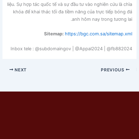
liệu. Sự hợp tác quốc tế và sự đầu tư vào nghiên cứu là chìa
khóa để khai thác tối đa tiềm năng của trực tiếp bóng đá
anh hôm nay trong tương lai.
Sitemap:
https://bgc.com.sa/sitemap.xml
Inbox tele : @subdomaingov | @Appal2024 | @fb882024
NEXT
PREVIOUS