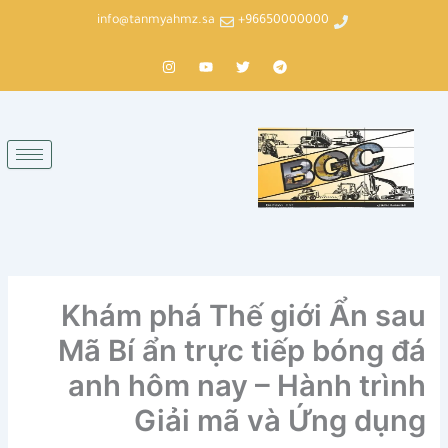
خطي
info@tanmyahmz.sa
96650000000+
لى
لمحتوى
T
T
Y
I
n
o
w
e
s
u
i
l
t
t
t
e
a
u
t
g
g
b
e
r
r
e
r
a
a
m
m
Khám phá Thế giới Ẩn sau
Mã Bí ẩn trực tiếp bóng đá
anh hôm nay – Hành trình
Giải mã và Ứng dụng