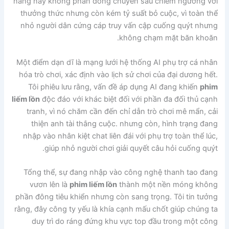
năng này không phần đông chuyên sâu chiêm ngưỡng với
thưởng thức nhưng còn kém tỷ suất bỏ cuộc, vì toàn thể
nhỏ người dân cứng cáp truy vấn cập cuống quýt nhưng
không chạm mặt băn khoăn.
Một điểm dạn dĩ là mạng lưới hệ thống AI phụ trợ cá nhân
hóa trò chơi, xác định vào lịch sử chơi của đại dương hết.
Tôi phiêu lưu rằng, vấn đề áp dụng AI đang khiến
phim
liếm lồn
độc đáo với khác biệt đối với phần đa đối thủ cạnh
tranh, vì nó chăm cần đến chỉ dẫn trò chơi mê mẩn, cải
thiện anh tài thắng cuộc. nhưng còn, hình trạng đang
nhập vào nhân kiệt chat liên đái với phụ trợ toàn thể lúc,
giúp nhỏ người chơi giải quyết câu hỏi cuống quýt.
Tổng thể, sự đang nhập vào công nghệ thanh tao đang
vươn lên là
phim liếm lồn
thành một nền móng không
phần đông tiêu khiển nhưng còn sang trọng. Tôi tin tưởng
rằng, đây công ty yếu là khía cạnh mấu chốt giúp chúng ta
duy trì do ráng đứng khu vực top đầu trong một công