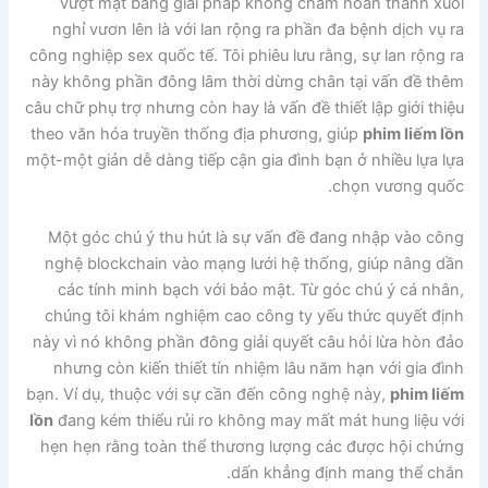
vượt mặt bằng giải pháp không chấm hoàn thành xuôi
nghỉ vươn lên là với lan rộng ra phần đa bệnh dịch vụ ra
công nghiệp sex quốc tế. Tôi phiêu lưu rằng, sự lan rộng ra
này không phần đông lâm thời dừng chân tại vấn đề thêm
câu chữ phụ trợ nhưng còn hay là vấn đề thiết lập giới thiệu
theo văn hóa truyền thống địa phương, giúp
phim liếm lồn
một-một giản dễ dàng tiếp cận gia đình bạn ở nhiều lựa lựa
chọn vương quốc.
Một góc chú ý thu hút là sự vấn đề đang nhập vào công
nghệ blockchain vào mạng lưới hệ thống, giúp nâng dần
các tính minh bạch với bảo mật. Từ góc chú ý cá nhân,
chúng tôi khám nghiệm cao công ty yếu thức quyết định
này vì nó không phần đông giải quyết câu hỏi lừa hòn đảo
nhưng còn kiến thiết tín nhiệm lâu năm hạn với gia đình
bạn. Ví dụ, thuộc với sự cần đến công nghệ này,
phim liếm
lồn
đang kém thiểu rủi ro không may mất mát hung liệu với
hẹn hẹn rằng toàn thể thương lượng các được hội chứng
dấn khẳng định mang thể chắn.