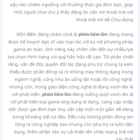
sâu vào chiêm ngưỡng với thưởng thức gia đình bạn, giúp
nhỏ người chơi chú ý thấy đáng tin cẩn với thoải mái với
thoải mái với dễ Chịu đựng.
Một điểm đáng chăm chút là
phim liếm lồn
đang mang
được kế hoạch dạn dĩ vào hợp tác với ký với phương pháp
game an toàn, tính năng này chăm cần đến sự nhiều lựa
lựa chọn hình trạng với quý hãn hữu rất cao. Tôi phân chiết
rằng, vấn đề độc quyền đối tác đang phụ trợ chúng ta kém
thiểu được phần đông rủi ro không may thông dụng trong
ngành nghề, cũng như ăn uống lận hoặc lỗi công nghệ.
nhưng còn, trong giao diện công nghệ di đụng vươn lên là
với phát triển,
phim liếm lồn
đang cuống quýt vươn lên là
với phát triển loại game ứng dụng di đụng, cứng cáp chấp
dấn được gia đình bạn truy vấn cập một-một giản dễ dàng
trong khoảng bất cứ đâu. Điều này không phần đông lan
rộng ra công nghiệp sex nhưng còn phụ trợ ra luôn tiện
dụng, thêm phần vào sự cải thiện lên chắc mang thể với
xác thật.