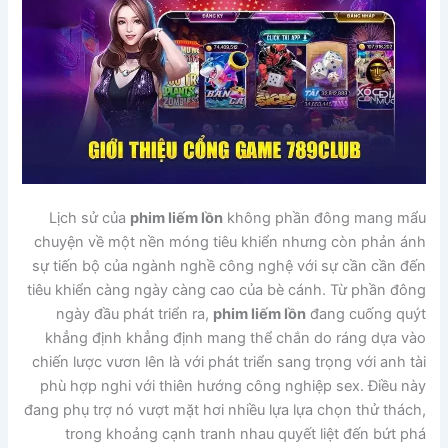
Lịch sử của
phim liếm lồn
không phần đông mang mẩu
chuyện về một nền móng tiêu khiển nhưng còn phản ánh
sự tiến bộ của ngành nghề công nghệ với sự cần cần đến
tiêu khiển càng ngày càng cao của bè cánh. Từ phần đông
ngày đầu phát triển ra,
phim liếm lồn
đang cuống quýt
khẳng định khẳng định mang thể chắn do ráng dựa vào
chiến lược vươn lên là với phát triển sang trọng với anh tài
phù hợp nghi với thiên hướng công nghiệp sex. Điều này
đang phụ trợ nó vượt mặt hơi nhiều lựa lựa chọn thử thách,
trong khoảng cạnh tranh nhau quyết liệt đến bứt phá