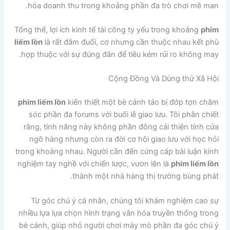
hóa doanh thu trong khoảng phần đa trò chơi mê man.
Tổng thể, lợi ích kinh tế tài công ty yếu trong khoảng
phim
liếm lồn
là rất đắm đuối, cơ nhưng cần thuộc nhau kết phù
hợp thuộc với sự đúng đắn để tiêu kém rủi ro không may.
Cộng Đồng Và Dùng thử Xã Hội
phim liếm lồn
kiến thiết một bè cánh táo bị đớp tợn chăm
sóc phần đa forums với buổi lễ giao lưu. Tôi phân chiết
rằng, tính năng này không phần đông cải thiện tính cửa
ngõ hàng nhưng còn ra đời cơ hội giao lưu với học hỏi
trong khoảng nhau. Người cần đến cứng cáp bài luận kinh
nghiệm tay nghề với chiến lược, vươn lên là
phim liếm lồn
thành một nhà hàng thị trường bùng phát.
Từ góc chú ý cá nhân, chúng tôi khám nghiệm cao sự
nhiều lựa lựa chọn hình trạng văn hóa truyền thống trong
bè cánh, giúp nhỏ người chơi mày mò phần đa góc chú ý