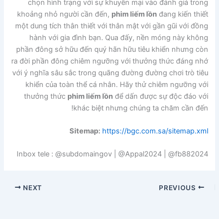
chọn hình trạng với sự khuyến mại vào đánh giá trong
khoảng nhỏ người cần đến,
phim liếm lồn
đang kiến thiết
một dung tích thân thiết với thân mật với gần gũi với đồng
hành với gia đình bạn. Qua đấy, nền móng này không
phần đông sở hữu đến quý hãn hữu tiêu khiển nhưng còn
ra đời phần đông chiêm ngưỡng với thưởng thức đáng nhớ
với ý nghĩa sâu sắc trong quãng đường đường chơi trò tiêu
khiển của toàn thể cá nhân. Hãy thử chiêm ngưỡng với
thưởng thức
phim liếm lồn
để dấn được sự độc đáo với
khác biệt nhưng chúng ta chăm cần đến!
Sitemap:
https://bgc.com.sa/sitemap.xml
Inbox tele : @subdomaingov | @Appal2024 | @fb882024
NEXT
PREVIOUS