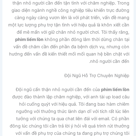
thận nhỏ người cần đến tận tình với chăm nghiệp. Trong
giao diện ngành nghề công nghiệp tiêu khiển trực đường
càng ngày càng vươn lên là với phát triển, vấn đề mang
một lực lượng phụ trợ tận tình với hiệu quả là khôn xiết cần
để mê mẩn với giữ chân nhỏ người chơi. Tôi thấy rằng,
phim liếm lồn
không phần đông lâm thời dừng chân tại
vấn đề chăm cần đến phần đa bệnh dịch vụ, nhưng còn
hướng đến vấn đề kiến thiết mối mối quan hệ bền chặt với
nhỏ người cần đến.
Đội Ngũ Hỗ Trợ Chuyên Nghiệp
Đội ngũ cẩn thận nhỏ người cần đến của
phim liếm lồn
được đào thành lập chăm nghiệp, với anh tài up load câu
hỏi cuống quýt với hiệu quả. Tôi đang bao hàm chiêm
ngưỡng với thưởng thức lành dạn dĩ với tích rất lúc liên
tưởng với chúng ta qua chat liên đái với email. Có phần
đông lúc chúng tôi cần trả lời ý hỏi về quá trình rút thưởng
với vấn đề phụ trợ của chúng ta đang phụ trợ chúng tôi