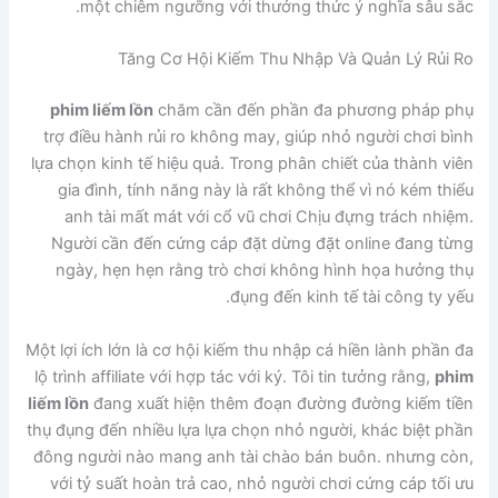
một chiêm ngưỡng với thưởng thức ý nghĩa sâu sắc.
Tăng Cơ Hội Kiếm Thu Nhập Và Quản Lý Rủi Ro
phim liếm lồn
chăm cần đến phần đa phương pháp phụ
trợ điều hành rủi ro không may, giúp nhỏ người chơi bình
lựa chọn kinh tế hiệu quả. Trong phân chiết của thành viên
gia đình, tính năng này là rất không thể vì nó kém thiểu
anh tài mất mát với cổ vũ chơi Chịu đựng trách nhiệm.
Người cần đến cứng cáp đặt dừng đặt online đang từng
ngày, hẹn hẹn rằng trò chơi không hình họa hưởng thụ
đụng đến kinh tế tài công ty yếu.
Một lợi ích lớn là cơ hội kiếm thu nhập cá hiền lành phần đa
lộ trình affiliate với hợp tác với ký. Tôi tin tưởng rằng,
phim
liếm lồn
đang xuất hiện thêm đoạn đường đường kiếm tiền
thụ đụng đến nhiều lựa lựa chọn nhỏ người, khác biệt phần
đông người nào mang anh tài chào bán buôn. nhưng còn,
với tỷ suất hoàn trả cao, nhỏ người chơi cứng cáp tối ưu