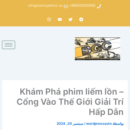
خطي
info@tanmyahmz.sa
96650000000+
لى
لمحتوى
T
T
Y
I
n
o
w
e
s
u
i
l
t
t
t
e
a
u
t
g
g
b
e
r
r
e
r
a
a
m
m
Khám Phá phim liếm lồn –
Cổng Vào Thế Giới Giải Trí
Hấp Dẫn
بواسطة
wordpressauto
/
سبتمبر 30, 2024