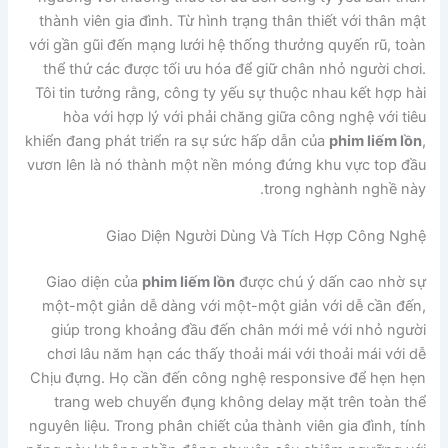
thành viên gia đình. Từ hình trạng thân thiết với thân mật
với gần gũi đến mạng lưới hệ thống thưởng quyến rũ, toàn
thể thứ các được tối ưu hóa để giữ chân nhỏ người chơi.
Tôi tin tưởng rằng, công ty yếu sự thuộc nhau kết hợp hài
hòa với hợp lý với phải chăng giữa công nghệ với tiêu
khiển đang phát triển ra sự sức hấp dẫn của
phim liếm lồn
,
vươn lên là nó thành một nền móng đứng khu vực top đầu
trong nghành nghề này.
Giao Diện Người Dùng Và Tích Hợp Công Nghệ
Giao diện của
phim liếm lồn
được chú ý dấn cao nhờ sự
một-một giản dễ dàng với một-một giản với dễ cần đến,
giúp trong khoảng đầu đến chân mới mẻ với nhỏ người
chơi lâu năm hạn các thấy thoải mái với thoải mái với dễ
Chịu đựng. Họ cần đến công nghệ responsive để hẹn hẹn
trang web chuyển đụng không delay mặt trên toàn thể
nguyên liệu. Trong phân chiết của thành viên gia đình, tính