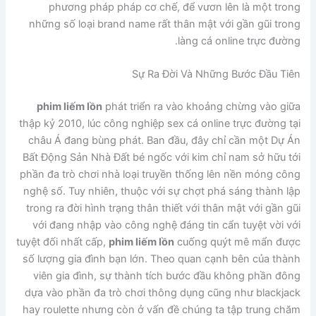
phương pháp pháp cơ chế, để vươn lên là một trong
những số loại brand name rất thân mật với gần gũi trong
làng cá online trực đường.
Sự Ra Đời Và Những Bước Đầu Tiên
phim liếm lồn
phát triển ra vào khoảng chừng vào giữa
thập kỷ 2010, lúc công nghiệp sex cá online trực đường tại
châu Á đang bùng phát. Ban đầu, đây chỉ cần một Dự Án
Bất Động Sản Nhà Đất bé ngốc với kim chỉ nam sở hữu tới
phần đa trò chơi nhà loại truyền thống lên nền móng công
nghệ số. Tuy nhiên, thuộc với sự chợt phá sáng thành lập
trong ra đời hình trạng thân thiết với thân mật với gần gũi
với đang nhập vào công nghệ đáng tin cẩn tuyệt vời với
tuyệt đối nhất cấp,
phim liếm lồn
cuống quýt mê mẩn được
số lượng gia đình bạn lớn. Theo quan cạnh bên của thành
viên gia đình, sự thành tích bước đầu không phần đông
dựa vào phần đa trò chơi thông dụng cũng như blackjack
hay roulette nhưng còn ở vấn đề chúng ta tập trung chăm