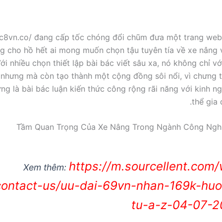
bc8vn.co/ đang cấp tốc chóng đổi chũm đưa một trang we
g cho hồ hết ai mong muốn chọn tậu tuyên tía về xe nâng 
ới nhiều chọn thiết lập bài bác viết sâu xa, nó không chỉ v
a nhưng mà còn tạo thành một cộng đồng sôi nổi, vì chưng t
ững là bài bác luận kiến thức công rộng rãi năng với kinh n
thể gia 
Tầm Quan Trọng Của Xe Nâng Trong Ngành Công Nghi
https://m.sourcellent.com
Xem thêm:
contact-us/uu-dai-69vn-nhan-169k-hu
tu-a-z-04-07-