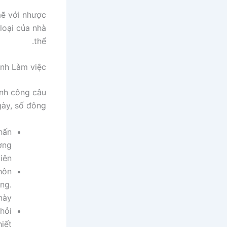
mẽ với nhược
loại của nhà
thể.
ình Làm việc
ình công câu
ày, số đông:
hấn
ờng
iên.
hôn
ng.
ày.
hỏi
iết