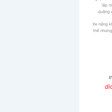
lập n
quăng q
Xe nâng k
thể nhưng
t
di