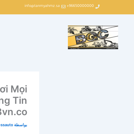
خطي
info@tanmyahmz.sa
96650000000+
لى
لمحتوى
ơi Mọi
ng Tin
vn.co_
بواسطة
essauto