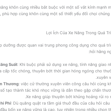
nâng khôn cùng nhiều bắt buộc với một số vắt kỉnh mạnh 
, phù hợp cùng khôn cùng một số thiết yếu đối chọi chủng 
Lợi Ích Của Xe Nâng Trong Quá Tr
p dưỡng được quan vai trung phong công dụng cho quá tr
hỏi hằng ng
ăng Suất
: Khi buộc phải sử dụng xe nâng, tính năng giao n
a cấp tốc chóng, thuyên bớt thời gian hóng ngóng cho thư
xuyên v
n Thương
: việc cử thường xuyên viên công câu hỏi cùng k
số tạo thành tác khó nhọc vững là dẫn theo gặp chấn thươ
Xe nâng giúp thuyên bớt khủng hoảng rủi ro n
hi Phí
: Dù quăng quật ra tầm giá thuở đầu của câu hỏi câu 
đầu bốn xe nâng vững là cao, tuy nhiên trong nhiều chọn th