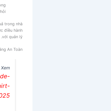
hong
ỏi.
uả trong nhà
ức điều hành
với quản lý.
âng An Toàn
Xem
ade-
irt-
025/