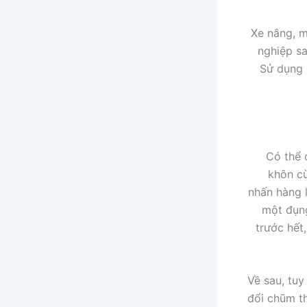
Xe nâng, m
nghiệp sa
Sử dụng 
Có thể 
khôn cù
nhấn hàng 
một đụng
trước hết
Về sau, tuy
đổi chũm t