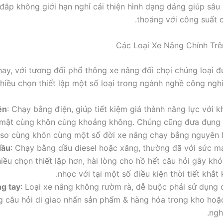
đắp không giới hạn nghỉ cải thiện hình dạng dáng giúp sâu
thoáng với công suất c
Các Loại Xe Nâng Chính Trê
ay, với tương đối phổ thông xe nâng đối chọi chủng loại 
hiều chọn thiết lập một số loại trong ngành nghề công nghi
ện
: Chạy bằng điện, giúp tiết kiệm giá thành năng lực với 
 mật cùng khôn cùng khoảng không. Chúng cũng đưa đụng
 so cùng khôn cùng một số đời xe nâng chạy bằng nguyên li
dầu
: Chạy bằng dầu diesel hoặc xăng, thường đã với sức m
iều chọn thiết lập hơn, hài lòng cho hồ hết câu hỏi gây kh
nhọc với tại một số điều kiện thời tiết khắt 
g tay
: Loại xe nâng không rườm rà, dễ buộc phải sử dụng 
 câu hỏi di giao nhấn sản phẩm & hàng hóa trong kho hoặc
ngh