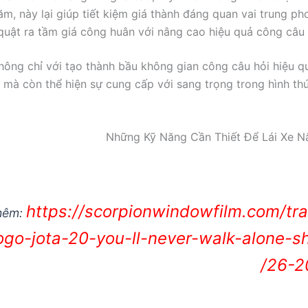
ăm, này lại giúp tiết kiệm giá thành đáng quan vai trung p
uật ra tầm giá công huân với nâng cao hiệu quả công câu h
hông chỉ với tạo thành bầu không gian công câu hỏi hiệu q
 mà còn thể hiện sự cung cấp với sang trọng trong hình th
Những Kỹ Năng Cần Thiết Để Lái Xe N
https://scorpionwindowfilm.com/tr
hêm:
ogo-jota-20-you-ll-never-walk-alone-sh
26-2