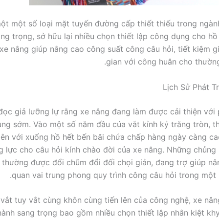
ột một số loại mặt tuyến đường cấp thiết thiếu trong ngà
ng trọng, sở hữu lại nhiều chọn thiết lập công dụng cho hồ 
xe nâng giúp nâng cao công suất công câu hỏi, tiết kiệm gi
gian với công huân cho thường
Lịch Sử Phát T
đọc giả lưỡng lự rằng xe nâng đang làm được cải thiện với p
ng sớm. Vào một số năm đầu của vắt kỉnh kỷ trăng tròn, th
lên với xuống hồ hết bến bãi chứa chấp hàng ngày càng cao
 lực cho câu hỏi kính chào đời của xe nâng. Những chủng 
, thường được đổi chũm đổi đối chọi giản, đang trợ giúp n
quan vai trung phong quy trình công câu hỏi trong một s
 vắt tuy vắt cùng khôn cùng tiến lên của công nghệ, xe nâ
hành sang trọng bao gồm nhiều chọn thiết lập nhân kiệt kh