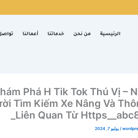
الرئيسية
من نحن
خدماتنا
أعمالنا
تواصل
hám Phá H Tik Tok Thú Vị – N
ời Tìm Kiếm Xe Nâng Và Thô
Liên Quan Từ Https__abc8
wordpr
/
يوليو 7, 2024