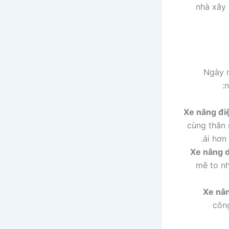
nhà xây 
Ngày n
n
Xe nâng đi
cùng thân
ái hơn
Xe nâng 
mẽ to nh
Xe nân
công