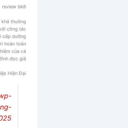
review bk8
b khá thường
với công tác
ới cấp dưỡng
rí hoàn toàn
ghiệm của cá
đình đọc giả.
ệp Hiện Đại
/wp-
ong-
2025