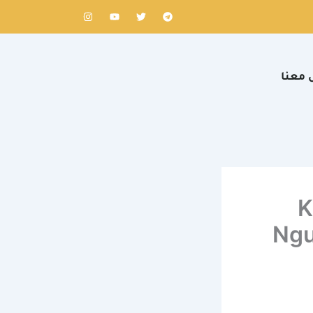
I
Y
T
T
n
o
w
e
s
u
i
l
t
t
t
e
a
u
t
g
g
b
e
r
r
e
r
a
 معنا
a
m
m
K
Ngư