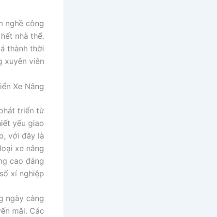
nh nghề công
hết nhà thể.
á thành thời
 xuyên viên.
riển Xe Nâng
hát triển từ
iết yếu giao
, với đây là
loại xe nâng
âng cao đáng
ố xí nghiệp.
ng ngày càng
yến mãi. Các