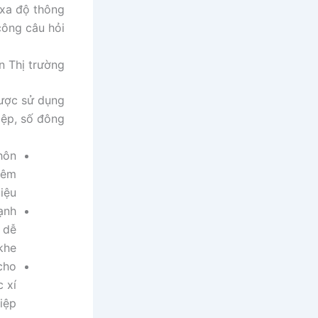
 xa độ thông
ông câu hỏi.
n Thị trường
được sử dụng
ệp, số đông:
khôn
 êm
ệu.
ạnh
ó dễ
khe.
cho
 xí
iệp.