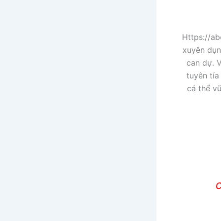
Https://a
xuyên dụn
can dự. V
tuyên tí
cá thể v