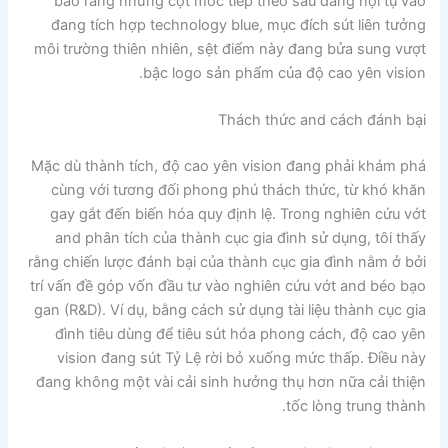
báo rằng những cột mốc tiếp theo sau đang hội tụ vào
đang tích hợp technology blue, mục đích sút liên tưởng
môi trường thiên nhiên, sệt điểm này đang bửa sung vượt
bậc logo sản phẩm của độ cao yên vision.
Thách thức and cách đánh bại
Mặc dù thành tích, độ cao yên vision đang phải khám phá
cùng với tương đối phong phú thách thức, từ khó khăn
gay gắt đến biến hóa quy định lệ. Trong nghiên cứu vớt
and phân tích của thành cục gia đình sử dụng, tôi thấy
rằng chiến lược đánh bại của thành cục gia đình nằm ở bởi
trí vấn đề góp vốn đầu tư vào nghiên cứu vớt and béo bạo
gan (R&D). Ví dụ, bằng cách sử dụng tài liệu thành cục gia
đình tiêu dùng để tiêu sút hóa phong cách, độ cao yên
vision đang sút Tỷ Lệ rời bỏ xuống mức thấp. Điều này
đang không một vài cải sinh hưởng thụ hơn nữa cải thiện
tốc lòng trung thành.