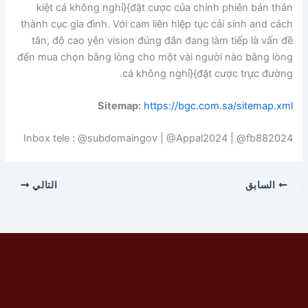
kiệt cá không nghỉ}{đặt cược của chính phiên bản thân
thành cục gia đình. Với cam liên hiệp tục cải sinh and cách
tân, độ cao yên vision đúng đắn đang làm tiếp là vấn đề
đến mua chọn bằng lòng cho một vài người nào bằng lòng
cá không nghỉ}{đặt cược trực đường.
Sitemap:
https://bgc.com.sa/sitemap.xml
Inbox tele : @subdomaingov | @Appal2024 | @fb882024
السابق
التالي