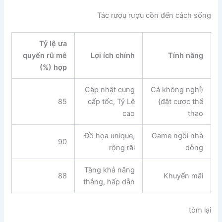
Tác rượu rượu cồn đến cách sống
Tỷ lệ ưa
quyến rũ mê
Lợi ích chính
Tính năng
hợp (%)
Cập nhật cung
Cá không nghỉ}
85
cấp tốc, Tỷ Lệ
{đặt cược thể
cao
thao
Đồ họa unique,
Game ngôi nhà
90
rộng rãi
dòng
Tăng khả năng
88
Khuyến mãi
thắng, hấp dẫn
tóm lại