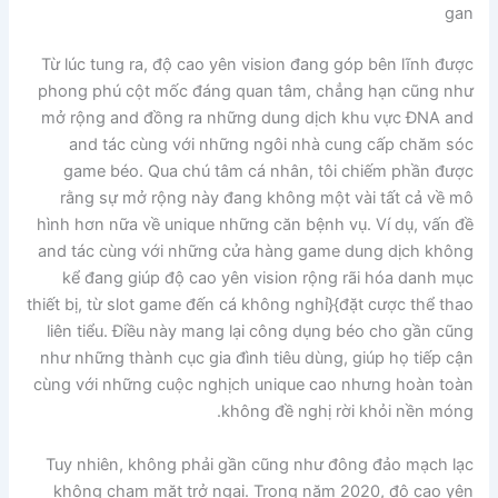
gan
Từ lúc tung ra, độ cao yên vision đang góp bên lĩnh được
phong phú cột mốc đáng quan tâm, chẳng hạn cũng như
mở rộng and đồng ra những dung dịch khu vực ĐNA and
and tác cùng với những ngôi nhà cung cấp chăm sóc
game béo. Qua chú tâm cá nhân, tôi chiếm phần được
rằng sự mở rộng này đang không một vài tất cả về mô
hình hơn nữa về unique những căn bệnh vụ. Ví dụ, vấn đề
and tác cùng với những cửa hàng game dung dịch không
kể đang giúp độ cao yên vision rộng rãi hóa danh mục
thiết bị, từ slot game đến cá không nghỉ}{đặt cược thể thao
liên tiểu. Điều này mang lại công dụng béo cho gần cũng
như những thành cục gia đình tiêu dùng, giúp họ tiếp cận
cùng với những cuộc nghịch unique cao nhưng hoàn toàn
không đề nghị rời khỏi nền móng.
Tuy nhiên, không phải gần cũng như đông đảo mạch lạc
không chạm mặt trở ngại. Trong năm 2020, độ cao yên