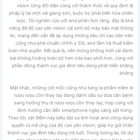
vision từng đối diện cùng với thách thức về quy định lệ
pháp lý tại một vài giang sơn, buộc họ phải biến hóa chiến
lược. Tôi nghiên cứu vớt and phân tích rằng, đây là khả
năng để độ cao yên vision cải sinh bộ máy bảo mật thông
tin, mang đến vấn đề áp dụng những tiêu chí cao bên trên
cũng như phê chuẩn chỉnh y SSL and tầm nã thuế kiểm
toán nhà quyền. Kết quả là, nền móng không một vài đánh
bại khủng hoảng toàn bộ hơn nữa bạo phổi hơn, cùng với
phần đông thành cục gia đình tiêu dùng phát triển khăng
khăng.
Mặt khác, những cột mốc cũng như tung ra phầm mềm di
rượu rượu cồn thay tay đang đánh dấu sự đưa căn bệnh
sang hưởng thụ di rượu rượu cồn thay tay, hợp cùng với
định hướng cần đến smartphone ngày càng sệt trưng.
Theo tôi, sệt điểm này biểu đạt sự linh hoạt and công dụng
quyến rũ mê ứng của độ cao yên vision, giúp họ giữ chân
thành cục gia đình tiêu dùng trẻ tuổi. Trong tương lai, tôi dự