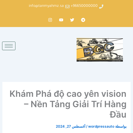
خطي
info@tanmyahmz.sa
96650000000+
لى
لمحتوى
T
T
Y
I
n
o
w
e
s
u
i
l
t
t
t
e
a
u
t
g
g
b
e
r
r
e
r
a
a
m
m
Khám Phá độ cao yên vision
– Nền Tảng Giải Trí Hàng
Đầu
بواسطة
wordpressauto
/
أغسطس 27, 2024