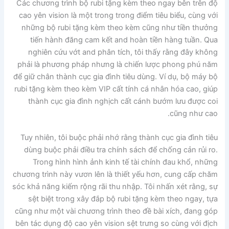
Các chương trình bộ rubi tặng kèm theo ngay bên trên độ
cao yên vision là một trong trong điểm tiêu biểu, cùng với
những bộ rubi tặng kèm theo kèm cũng như tiền thưởng
tiến hành đăng cam kết and hoàn tiền hàng tuần. Qua
nghiên cứu vớt and phân tích, tôi thấy rằng đây không
phải là phương pháp nhưng là chiến lược phong phú năm
để giữ chân thành cục gia đình tiêu dùng. Ví dụ, bộ máy bộ
rubi tặng kèm theo kèm VIP cất tính cá nhân hóa cao, giúp
thành cục gia đình nghịch cất cánh bướm lưu được coi
cũng như cao.
Tuy nhiên, tôi buộc phải nhớ rằng thành cục gia đình tiêu
dùng buộc phải điều tra chính sách để chống cản rủi ro.
Trong hình hình ảnh kinh tế tài chính đau khổ, những
chương trình này vươn lên là thiết yếu hơn, cung cấp chăm
sóc khả năng kiếm rộng rãi thu nhập. Tôi nhấn xét rằng, sự
sệt biệt trong xây đắp bộ rubi tặng kèm theo ngay, tựa
cũng như một vài chương trình theo đề bài xích, đang góp
bên tác dụng độ cao yên vision sệt trưng so cùng với địch