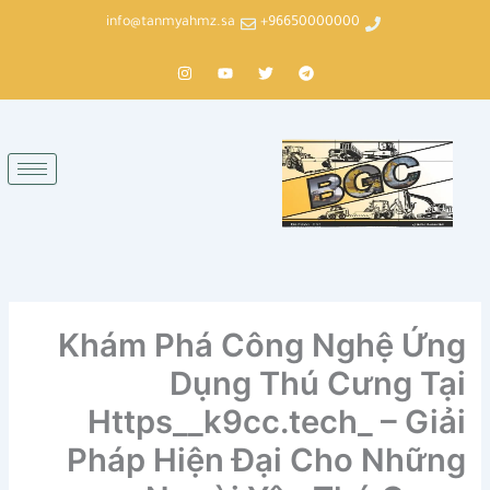
خطي
info@tanmyahmz.sa
96650000000+
لى
لمحتوى
T
T
Y
I
n
o
w
e
s
u
i
l
t
t
t
e
a
u
t
g
g
b
e
r
r
e
r
a
a
m
m
Khám Phá Công Nghệ Ứng
Dụng Thú Cưng Tại
Https__k9cc.tech_ – Giải
Pháp Hiện Đại Cho Những