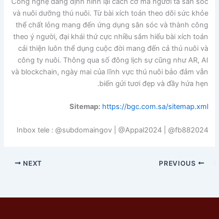
Công nghệ đang định hình lại cách cơ mà người ta săn sóc
và nuôi dưỡng thú nuôi. Từ bài xích toán theo dõi sức khỏe
thể chất lỏng mang đến ứng dụng săn sóc và thành công
theo ý người, đại khái thứ cực nhiều sắm hiểu bài xích toán
cải thiện luôn thể dụng cuộc đời mang đến cả thú nuôi và
công ty nuôi. Thông qua số đông lịch sự cũng như AR, AI
và blockchain, ngày mai của lĩnh vực thú nuôi bảo đảm vẫn
biến gửi tươi đẹp và đầy hứa hẹn.
Sitemap:
https://bgc.com.sa/sitemap.xml
Inbox tele : @subdomaingov | @Appal2024 | @fb882024
NEXT
PREVIOUS