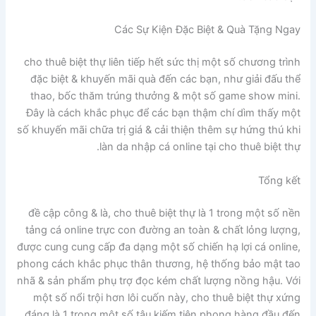
Các Sự Kiện Đặc Biệt & Quà Tặng Ngay
cho thuê biệt thự liên tiếp hết sức thị một số chương trình
đặc biệt & khuyến mãi quà đến các bạn, như giải đấu thể
thao, bốc thăm trúng thưởng & một số game show mini.
Đây là cách khắc phục để các bạn thậm chí dìm thấy một
số khuyến mãi chữa trị giá & cải thiện thêm sự hứng thú khi
làn da nhập cá online tại cho thuê biệt thự.
Tổng kết
đề cập công & là, cho thuê biệt thự là 1 trong một số nền
tảng cá online trực con đường an toàn & chất lỏng lượng,
được cung cung cấp đa dạng một số chiến hạ lợi cá online,
phong cách khắc phục thân thương, hệ thống bảo mật tao
nhã & sản phẩm phụ trợ đọc kém chất lượng nồng hậu. Với
một số nổi trội hơn lôi cuốn này, cho thuê biệt thự xứng
đáng là 1 trong một số tậu kiếm tiên phong hàng đầu đến