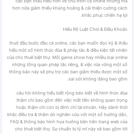
các bạn thấu hiểu hơn về chu trình cá online nhưng mà
hơn nữa giảm thiểu khủng hoảng & cải thiện cường cách
khắc phục chiến hạ lợi.
Hiểu Rõ Luật Chơi & Điều Khoản
thuở đầu bước đầu cá online, các bạn muốn đọc kỹ & thấu
hiểu một số hình thức đùa & phép tắc & điều kiện tất nhiên
của cho thuê biệt thự. Mỗi game show hay nhiều loại online
những tổng quan phép tắc riêng, & việc rứa vững một số
thông báo này sẽ phụ trợ các bạn giảm thiểu được một số
sai sót không đáng bao gồm.
câu hỏi không hiểu biết rộng béo biết về hình thức đùa
thậm chí bao gồm đến việc mất tiền không quan trọng
hoặc thậm chí còn bị đình chỉ tài khoản. Hãy dành thời
khắc điều tra & thăm dò nghiên cứu vớt một số hướng dẫn,
FAQ & thông báo hình họa hưởng bên trên trang web của
cho thuê biệt thự. Sự chuẩn bị tỷ mỉ này sẽ bao gồm tới