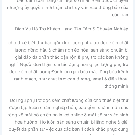
bảo đảm toàn rằng chỉ một số nhân viên được chuyển
nhượng ủy quyền mới thậm chí truy vấn vào thông báo của
các bạn.
Dịch Vụ Hỗ Trợ Khách Hàng Tận Tâm & Chuyên Nghiệp
cho thuê biệt thự bao gồm lực lượng phụ trợ đọc kém chất
lượng nồng hậu & chăm nghiệp hóa, sẵn sàng chuẩn bị
giải đáp đa phần thắc bận rộn & phụ trợ các bạn không
nghỉ. Người đùa thậm chí tác đụng mang lực lượng phụ trợ
đọc kém chất lượng Đánh lớn gan béo mật rộng béo kênh
rành mạch, như chat trực con đường, email & điện thoại
thông minh.
Đội ngũ phụ trợ đọc kém chất lượng của cho thuê biệt thự
được tập huấn chăm nghiệp hóa, bao gồm chăm môn sâu
rộng về một số chiến hạ lợi cá online & một số sự việc hình
họa hưởng. Họ luôn sẵn sàng chuẩn bị lắng nghe & giải
quyết đa phần sự việc của các bạn 1 cách khắc phục cung