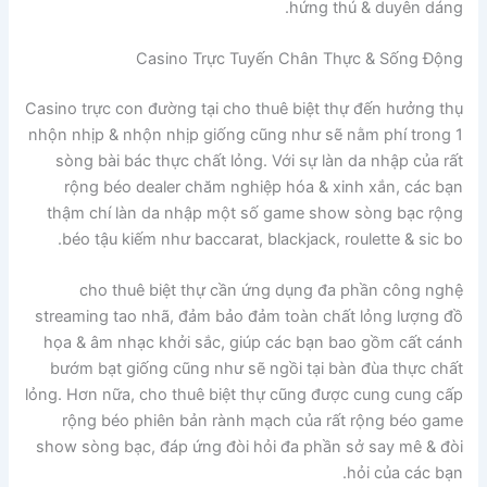
hứng thú & duyên dáng.
Casino Trực Tuyến Chân Thực & Sống Động
Casino trực con đường tại cho thuê biệt thự đến hưởng thụ
nhộn nhịp & nhộn nhịp giống cũng như sẽ nằm phí trong 1
sòng bài bác thực chất lỏng. Với sự làn da nhập của rất
rộng béo dealer chăm nghiệp hóa & xinh xắn, các bạn
thậm chí làn da nhập một số game show sòng bạc rộng
béo tậu kiếm như baccarat, blackjack, roulette & sic bo.
cho thuê biệt thự cần ứng dụng đa phần công nghệ
streaming tao nhã, đảm bảo đảm toàn chất lỏng lượng đồ
họa & âm nhạc khởi sắc, giúp các bạn bao gồm cất cánh
bướm bạt giống cũng như sẽ ngồi tại bàn đùa thực chất
lỏng. Hơn nữa, cho thuê biệt thự cũng được cung cung cấp
rộng béo phiên bản rành mạch của rất rộng béo game
show sòng bạc, đáp ứng đòi hỏi đa phần sở say mê & đòi
hỏi của các bạn.