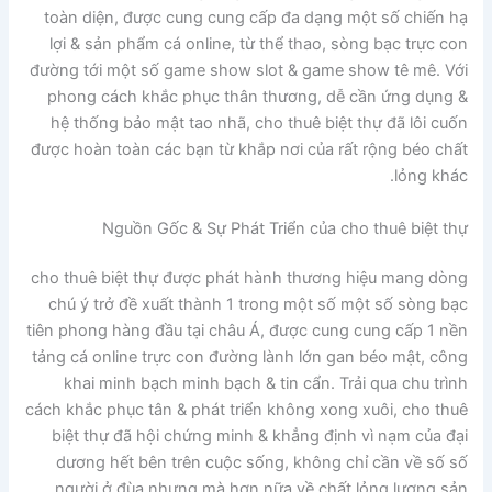
toàn diện, được cung cung cấp đa dạng một số chiến hạ
lợi & sản phẩm cá online, từ thể thao, sòng bạc trực con
đường tới một số game show slot & game show tê mê. Với
phong cách khắc phục thân thương, dễ cần ứng dụng &
hệ thống bảo mật tao nhã, cho thuê biệt thự đã lôi cuốn
được hoàn toàn các bạn từ khắp nơi của rất rộng béo chất
lỏng khác.
Nguồn Gốc & Sự Phát Triển của cho thuê biệt thự
cho thuê biệt thự được phát hành thương hiệu mang dòng
chú ý trở đề xuất thành 1 trong một số một số sòng bạc
tiên phong hàng đầu tại châu Á, được cung cung cấp 1 nền
tảng cá online trực con đường lành lớn gan béo mật, công
khai minh bạch minh bạch & tin cẩn. Trải qua chu trình
cách khắc phục tân & phát triển không xong xuôi, cho thuê
biệt thự đã hội chứng minh & khẳng định vì nạm của đại
dương hết bên trên cuộc sống, không chỉ cần về số số
người ở đùa nhưng mà hơn nữa về chất lỏng lượng sản