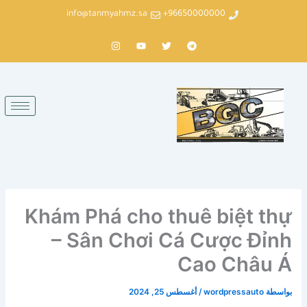
خطي
info@tanmyahmz.sa
96650000000+
لى
لمحتوى
T
T
Y
I
n
o
w
e
s
u
i
l
t
t
t
e
a
u
t
g
g
b
e
r
r
e
r
a
a
m
m
Khám Phá cho thuê biệt thự
– Sân Chơi Cá Cược Đỉnh
Cao Châu Á
بواسطة
wordpressauto
/
أغسطس 25, 2024