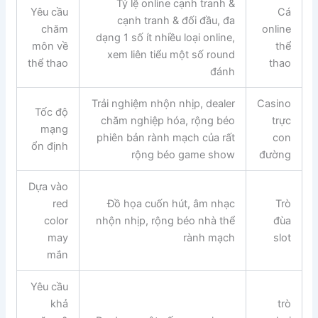
Tỷ lệ online cạnh tranh &
Yêu cầu
Cá
cạnh tranh & đối đầu, đa
chăm
online
dạng 1 số ít nhiều loại online,
môn về
thể
xem liên tiểu một số round
thể thao
thao
đánh
Trải nghiệm nhộn nhịp, dealer
Casino
Tốc độ
chăm nghiệp hóa, rộng béo
trực
mạng
phiên bản rành mạch của rất
con
ổn định
rộng béo game show
đường
Dựa vào
red
Đồ họa cuốn hút, âm nhạc
Trò
color
nhộn nhịp, rộng béo nhà thể
đùa
may
rành mạch
slot
mắn
Yêu cầu
khả
trò