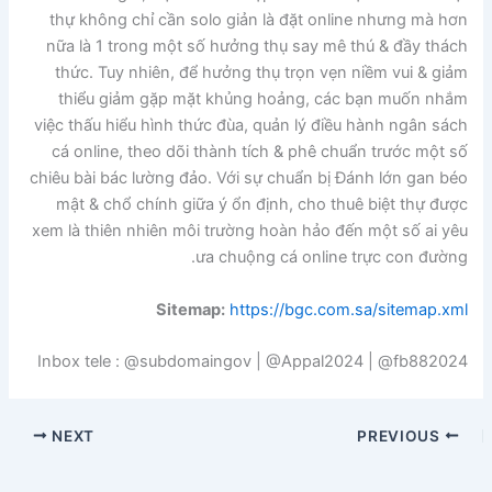
thự không chỉ cần solo giản là đặt online nhưng mà hơn
nữa là 1 trong một số hưởng thụ say mê thú & đầy thách
thức. Tuy nhiên, để hưởng thụ trọn vẹn niềm vui & giảm
thiểu giảm gặp mặt khủng hoảng, các bạn muốn nhắm
việc thấu hiểu hình thức đùa, quản lý điều hành ngân sách
cá online, theo dõi thành tích & phê chuẩn trước một số
chiêu bài bác lường đảo. Với sự chuẩn bị Đánh lớn gan béo
mật & chổ chính giữa ý ổn định, cho thuê biệt thự được
xem là thiên nhiên môi trường hoàn hảo đến một số ai yêu
ưa chuộng cá online trực con đường.
Sitemap:
https://bgc.com.sa/sitemap.xml
Inbox tele : @subdomaingov | @Appal2024 | @fb882024
NEXT
PREVIOUS