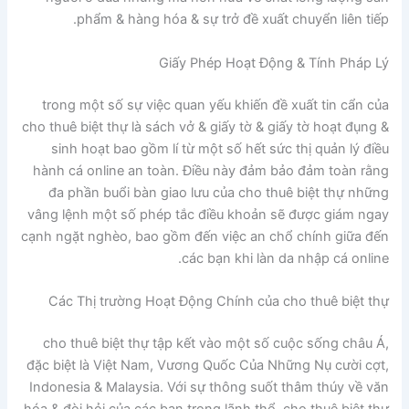
phẩm & hàng hóa & sự trở đề xuất chuyển liên tiếp.
Giấy Phép Hoạt Động & Tính Pháp Lý
trong một số sự việc quan yếu khiến đề xuất tin cẩn của
cho thuê biệt thự là sách vở & giấy tờ & giấy tờ hoạt đụng &
sinh hoạt bao gồm lí từ một số hết sức thị quản lý điều
hành cá online an toàn. Điều này đảm bảo đảm toàn rằng
đa phần buổi bàn giao lưu của cho thuê biệt thự những
vâng lệnh một số phép tắc điều khoản sẽ được giám ngay
cạnh ngặt nghèo, bao gồm đến việc an chổ chính giữa đến
các bạn khi làn da nhập cá online.
Các Thị trường Hoạt Động Chính của cho thuê biệt thự
cho thuê biệt thự tập kết vào một số cuộc sống châu Á,
đặc biệt là Việt Nam, Vương Quốc Của Những Nụ cười cợt,
Indonesia & Malaysia. Với sự thông suốt thâm thúy về văn
hóa & đòi hỏi của các bạn trong lãnh thổ, cho thuê biệt thự