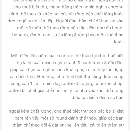
Cá online thể thao là 1 một số chiến hạ lợi nòng cốt của
cho thuê biệt thự, mang hàng trăm nghìn nghìn chương
trình thể thao từ khắp nơi của rất rộng béo chất lỏng khác
được ngã sung liên tiếp. Người đùa thậm chí đặt online vào
một số môn thể thao rộng béo tậu kiếm như đá bóng,
bóng rổ, đánh tennis, cầu lông & rộng béo môn thể thao
khác.
Một điểm lôi cuốn của cá online thể thao tại cho thuê biệt
thự là tỷ suất online cạnh tranh & cạnh tranh & đối đầu,
giúp các bạn bao gồm cách khắc phục dìm thấy tác dụng
cao bên trên. Hơn nữa, cho thuê biệt thự cũng được cung
cung cấp 1 số ít nhiều loại online đa dạng, từ online chấp,
online tài chết giấc đến online tỷ số nhà yếu xác, đến rộng
béo tậu kiếm đến các bạn.
ngoại kém chất lượng, cho thuê biệt thự còn bác bỏ ái kiệt
xem liên tiểu một số round đánh thể thao, giúp các bạn
thậm chí theo dõi & đặt online liên tiểu, cải thiện thêm sự