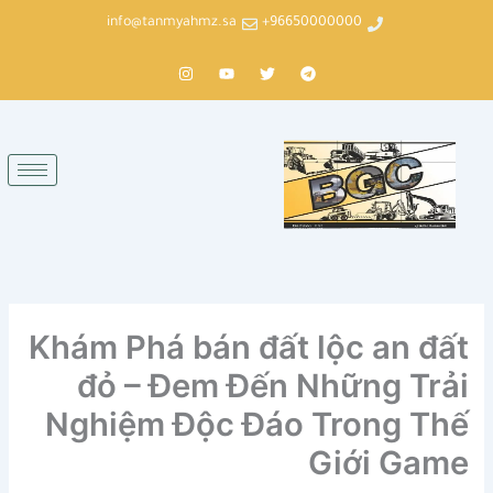
خطي
info@tanmyahmz.sa
96650000000+
لى
لمحتوى
T
T
Y
I
n
o
w
e
s
u
i
l
t
t
t
e
a
u
t
g
g
b
e
r
r
e
r
a
a
m
m
Khám Phá bán đất lộc an đất
đỏ – Đem Đến Những Trải
Nghiệm Độc Đáo Trong Thế
Giới Game