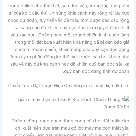
trọng online như thời tiết, sân đưa vận, trọng tài, trung tâm
trí của ko ít cầu thủ… Những khía cạnh này rộng rãi lúc cực
nhọc dự đoán, tuy thế vấn đề thâu tóm được báo cáo rộng
rãi càng cao đã khiến quý bạn đọc ra ra quyết định thiết
yếu xác hơn. Chẳng hạn, một round chiến kính chào làng
trong thời tiết bựa xuất hiện khả năng đã bị đến báo giá
chữa trị round chiến, khiến nâng cao quý bạn đọc dạng
lĩnh xảy ra phần đông ko thể biết trước. câu hỏi khám phá
sâu về đầy đủ khía cạnh này đã khiến quý bạn đọc sâu xa
quý bạn đọc dạng lĩnh dự đoán.
Chiến Lược Đặt Cược Hiệu Quả Với giá xe máy điện dk bike
Thành công trong phần đông công câu hỏi đặt online ko
chỉ xuất hiện dựa trên màu đỏ lộc may mà còn thiết yếu
một chiến lược đặt online riêng biệt với hiệu quả. câu hỏi