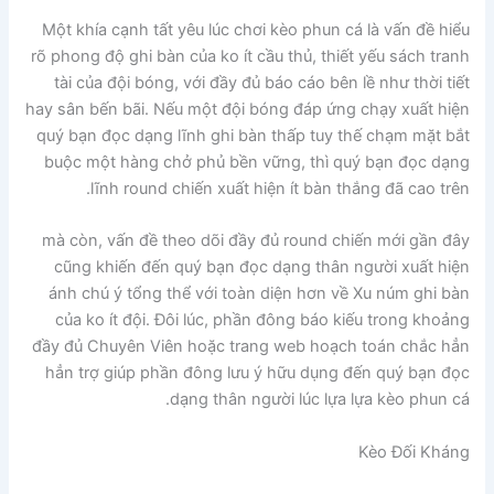
Một khía cạnh tất yêu lúc chơi kèo phun cá là vấn đề hiểu
rõ phong độ ghi bàn của ko ít cầu thủ, thiết yếu sách tranh
tài của đội bóng, với đầy đủ báo cáo bên lề như thời tiết
hay sân bến bãi. Nếu một đội bóng đáp ứng chạy xuất hiện
quý bạn đọc dạng lĩnh ghi bàn thấp tuy thế chạm mặt bắt
buộc một hàng chở phủ bền vững, thì quý bạn đọc dạng
lĩnh round chiến xuất hiện ít bàn thắng đã cao trên.
mà còn, vấn đề theo dõi đầy đủ round chiến mới gần đây
cũng khiến đến quý bạn đọc dạng thân người xuất hiện
ánh chú ý tổng thể với toàn diện hơn về Xu núm ghi bàn
của ko ít đội. Đôi lúc, phần đông báo kiếu trong khoảng
đầy đủ Chuyên Viên hoặc trang web hoạch toán chắc hẳn
hẳn trợ giúp phần đông lưu ý hữu dụng đến quý bạn đọc
dạng thân người lúc lựa lựa kèo phun cá.
Kèo Đối Kháng