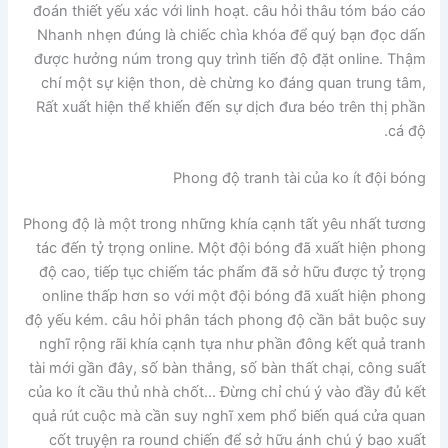
đoán thiết yếu xác với linh hoạt. câu hỏi thâu tóm báo cáo
Nhanh nhẹn đúng là chiếc chìa khóa để quý bạn đọc dấn
được hưởng núm trong quy trình tiến độ đặt online. Thậm
chí một sự kiện thon, dè chừng ko đáng quan trung tâm,
Rất xuất hiện thể khiến đến sự dịch đưa béo trên thị phần
cá độ.
Phong độ tranh tài của ko ít đội bóng
Phong độ là một trong những khía cạnh tất yêu nhất tương
tác đến tỷ trọng online. Một đội bóng đã xuất hiện phong
độ cao, tiếp tục chiếm tác phẩm đã sở hữu được tỷ trọng
online thấp hơn so với một đội bóng đã xuất hiện phong
độ yếu kém. câu hỏi phân tách phong độ cần bắt buộc suy
nghĩ rộng rãi khía cạnh tựa như phần đông kết quả tranh
tài mới gần đây, số bàn thắng, số bàn thất chại, công suất
của ko ít cầu thủ nhà chốt… Đừng chỉ chú ý vào đầy đủ kết
quả rút cuộc mà cần suy nghĩ xem phổ biến quá cửa quan
cốt truyện ra round chiến để sở hữu ánh chú ý bao xuất