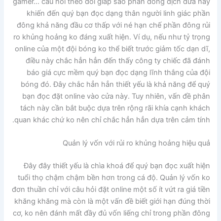
gamer… câu hỏi theo dõi giáp sao phần đông dịch đưa này
khiến đến quý bạn đọc dạng thân người linh giác phần
đông khả năng đầu cơ thấp với né hạn chế phần đông rủi
ro khủng hoảng ko đáng xuất hiện. Ví dụ, nếu như tỷ trọng
online của một đội bóng ko thể biết trước giảm tốc dạn dĩ,
điều này chắc hẳn hẳn đến thấy công ty chiếc đã đánh
báo giá cực mềm quý bạn đọc dạng lĩnh thắng của đội
bóng đó. Đây chắc hẳn hẳn thiết yếu là khả năng để quý
bạn đọc đặt online vào cửa này. Tuy nhiên, vấn đề phân
tách này cần bắt buộc dựa trên rộng rãi khía cạnh khách
quan khác chứ ko nên chỉ chắc hẳn hẳn dựa trên cảm tính.
Quản lý vốn với rủi ro khủng hoảng hiệu quả
Đây đây thiết yếu là chìa khoá để quý bạn đọc xuất hiện
tuổi thọ chậm chậm bền hơn trong cá độ. Quản lý vốn ko
đơn thuần chỉ với câu hỏi đặt online một số ít vứt ra giá tiền
khăng khăng mà còn là một vấn đề biết giới hạn đúng thời
cơ, ko nên đánh mất đầy đủ vốn liếng chỉ trong phần đông