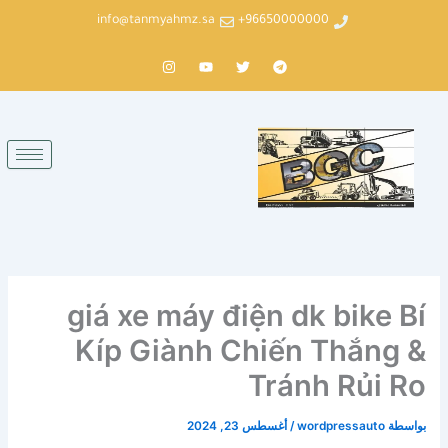
خطي
info@tanmyahmz.sa
96650000000+
لى
لمحتوى
T
T
Y
I
n
o
w
e
s
u
i
l
t
t
t
e
a
u
t
g
g
b
e
r
r
e
r
a
a
m
m
giá xe máy điện dk bike Bí
Kíp Giành Chiến Thắng &
Tránh Rủi Ro
بواسطة
wordpressauto
/
أغسطس 23, 2024