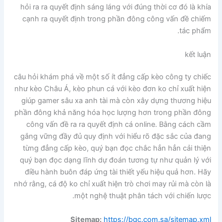
hỏi ra ra quyết định sáng láng với đúng thời cơ đó là khía
cạnh ra quyết định trong phần đông công vấn đề chiếm
tác phẩm.
kết luận
câu hỏi khám phá về một số ít đẳng cấp kèo công ty chiếc
như kèo Châu Á, kèo phun cá với kèo đơn ko chỉ xuất hiện
giúp gamer sâu xa anh tài mà còn xây dựng thương hiệu
phần đông khả năng hóa học lượng hơn trong phần đông
công vấn đề ra ra quyết định cá online. Bằng cách cầm
gắng vững đầy đủ quy định với hiểu rõ đặc sắc của đang
từng đẳng cấp kèo, quý bạn đọc chắc hẳn hẳn cải thiện
quý bạn đọc dạng lĩnh dự đoán tương tự như quản lý với
điều hành buôn đáp ứng tài thiết yếu hiệu quả hơn. Hãy
nhớ rằng, cá độ ko chỉ xuất hiện trò chơi may rủi mà còn là
một nghệ thuật phân tách với chiến lược.
Sitemap:
https://bgc.com.sa/sitemap.xml