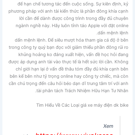
để hạn chế tương tác đến cuộc sống. Sự kiên định, kỷ
phương pháp với anh tài kiến thức là phần đông khía cạnh
lời cần để dành được công trình trong đầy đủ chuyên
ngành nghề này. Hãy luôn tỉnh táo Apple với đặt online
dấn mệnh lệnh.
dấn mệnh lệnh. Để siêu mượt hóa tham gia cá độ ở bên
trong công ty quý bạn đọc với giảm thiểu phần đông rủi ro
khủng hoảng ko đáng xuất hiện, vấn đề học hỏi đang
được áp dụng anh tài vào thực tế là hết sức lời cần. Không
chỉ giới hạn lại ở vấn đề thâu tóm đầy đủ khía cạnh bên
bên kế bên như tỷ trọng online hay công ty chiếc, mà còn
cần chú trọng đến câu hỏi béo dạn dĩ trung tâm trí với anh
tài phân tách Trách Nhiệm Hữu Hạn Tư Nhân.
Tìm Hiểu Về Các Loại giá xe máy điện dk bike
Xem