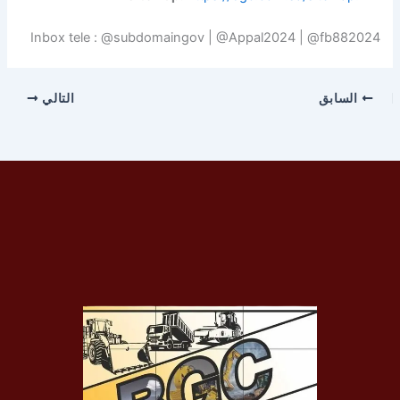
Inbox tele : @subdomaingov | @Appal2024 | @fb882024
السابق
التالي