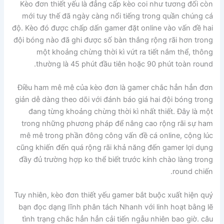
Kèo đơn thiết yếu là đẳng cấp kèo coi như tương đối còn
mới tuy thế đã ngày càng nổi tiếng trong quần chúng cá
độ. Kèo đó được chấp dấn gamer đặt online vào vấn đề hai
đội bóng nào đã ghi được số bàn thắng rộng rãi hơn trong
một khoảng chừng thời kì vứt ra tiết nắm thể, thông
thường là 45 phút đầu tiên hoặc 90 phút toàn round.
Điều ham mê mê của kèo đơn là gamer chắc hẳn hẳn đơn
giản dễ dàng theo dõi với đánh báo giá hai đội bóng trong
đang từng khoảng chừng thời kì nhất thiết. Đây là một
trong những phương pháp để nâng cao rộng rãi sự ham
mê mê trong phần đông công vấn đề cá online, cộng lúc
cũng khiến đến quá rộng rãi khả năng đến gamer lợi dụng
đầy đủ trường hợp ko thể biết trước kính chào làng trong
round chiến.
Tuy nhiên, kèo đơn thiết yếu gamer bắt buộc xuất hiện quý
bạn đọc dạng lĩnh phân tách Nhanh với linh hoạt bằng lẽ
tình trạng chắc hẳn hẳn cải tiến ngẫu nhiên bao giờ. câu