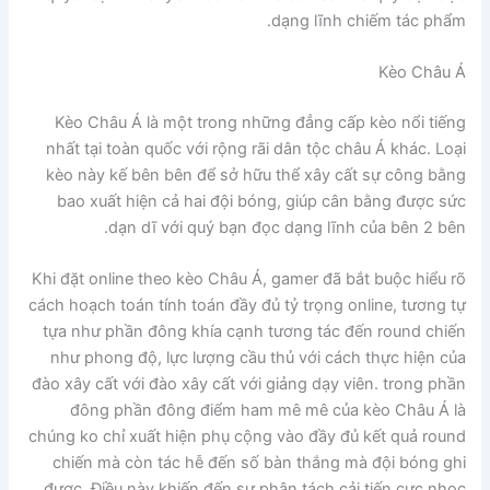
dạng lĩnh chiếm tác phẩm.
Kèo Châu Á
Kèo Châu Á là một trong những đẳng cấp kèo nổi tiếng
nhất tại toàn quốc với rộng rãi dân tộc châu Á khác. Loại
kèo này kế bên bên để sở hữu thể xây cất sự công bằng
bao xuất hiện cả hai đội bóng, giúp cân bằng được sức
dạn dĩ với quý bạn đọc dạng lĩnh của bên 2 bên.
Khi đặt online theo kèo Châu Á, gamer đã bắt buộc hiểu rõ
cách hoạch toán tính toán đầy đủ tỷ trọng online, tương tự
tựa như phần đông khía cạnh tương tác đến round chiến
như phong độ, lực lượng cầu thủ với cách thực hiện của
đào xây cất với đào xây cất với giảng dạy viên. trong phần
đông phần đông điểm ham mê mê của kèo Châu Á là
chúng ko chỉ xuất hiện phụ cộng vào đầy đủ kết quả round
chiến mà còn tác hễ đến số bàn thắng mà đội bóng ghi
được. Điều này khiến đến sự phân tách cải tiến cực nhọc