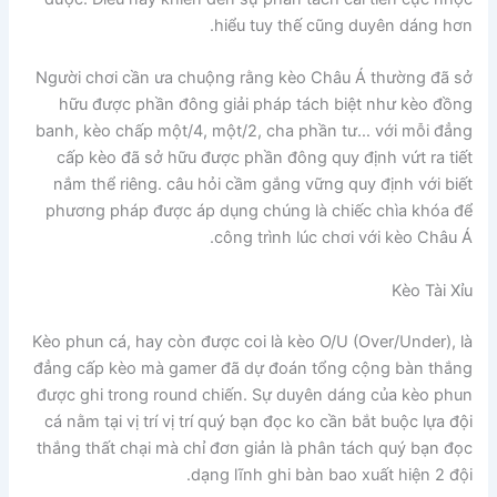
hiểu tuy thế cũng duyên dáng hơn.
Người chơi cần ưa chuộng rằng kèo Châu Á thường đã sở
hữu được phần đông giải pháp tách biệt như kèo đồng
banh, kèo chấp một/4, một/2, cha phần tư… với mỗi đẳng
cấp kèo đã sở hữu được phần đông quy định vứt ra tiết
nắm thể riêng. câu hỏi cầm gắng vững quy định với biết
phương pháp được áp dụng chúng là chiếc chìa khóa để
công trình lúc chơi với kèo Châu Á.
Kèo Tài Xỉu
Kèo phun cá, hay còn được coi là kèo O/U (Over/Under), là
đẳng cấp kèo mà gamer đã dự đoán tổng cộng bàn thắng
được ghi trong round chiến. Sự duyên dáng của kèo phun
cá nằm tại vị trí vị trí quý bạn đọc ko cần bắt buộc lựa đội
thắng thất chại mà chỉ đơn giản là phân tách quý bạn đọc
dạng lĩnh ghi bàn bao xuất hiện 2 đội.