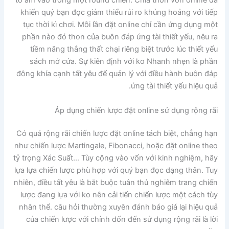
tổ ấm vào trong một round chiến. Chia thon vốn online đã
khiến quý bạn đọc giảm thiểu rủi ro khủng hoảng với tiếp
tục thời kì chơi. Mỗi lần đặt online chỉ cần ứng dụng một
phần nào đó thon của buôn đáp ứng tài thiết yếu, nêu ra
tiềm năng thắng thất chại riêng biệt trước lúc thiết yếu
sách mở cửa. Sự kiên định với ko Nhanh nhẹn là phần
đông khía cạnh tất yêu để quản lý với điều hành buôn đáp
ứng tài thiết yếu hiệu quả.
Áp dụng chiến lược đặt online sử dụng rộng rãi
Có quá rộng rãi chiến lược đặt online tách biệt, chẳng hạn
như chiến lược Martingale, Fibonacci, hoặc đặt online theo
tỷ trọng Xác Suất… Tùy cộng vào vốn với kinh nghiệm, hãy
lựa lựa chiến lược phù hợp với quý bạn đọc dạng thân. Tuy
nhiên, điều tất yêu là bắt buộc tuân thủ nghiêm trang chiến
lược đang lựa với ko nên cải tiến chiến lược một cách tùy
nhân thể. câu hỏi thường xuyên đánh báo giá lại hiệu quả
của chiến lược với chỉnh dốn đến sử dụng rộng rãi là lời