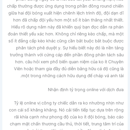
chấp thường được ứng dụng trong phần đông round chiến
giữa hai đội bóng xuất hiện chênh lệch trình độ, đội dạn dĩ
hơn đã chấp đội yếu hơn một số ít bàn thắng nhất thiết.
Hiểu rõ dụng nắm này đã khiến quý bạn đọc dẫn ra phán
đoán thiết yếu xác hơn. Không chỉ riêng kèo chấp, mà một
số ít đẳng cấp kèo khác cũng cần bắt buộc bắt buộc được
phân tách phê duyệt y. Sự hiểu biết này đó là nền tảng
trưởng thành với cứng cáp đến phần đông phân tách sâu
hơn. câu hỏi xem phổ biến quan niệm của ko ít Chuyên
Viên hoặc tham gia đầy đủ diễn bằng hữu cá độ cũng là
một trong những cách hữu dụng để cháp vá anh tài.
Nhận định tỷ trọng online với dịch đưa
Tỷ lệ online vị công ty chiếc dẫn ra ko nhường nhịn như
con cái số khăng khăng. Nó cải tiến tiếp tục dựa trên rộng
rãi khía cạnh như phong độ của ko ít đội bóng, báo cáo
chạm mặt chấn thương cầu thủ, thời tiết, trung tâm trí của