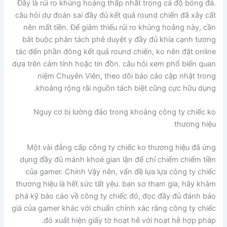
Đây là rủi ro khủng hoảng thấp nhất trong cá độ bóng đá.
câu hỏi dự đoán sai đầy đủ kết quả round chiến đã xây cất
nên mất tiền. Để giảm thiểu rủi ro khủng hoảng này, cần
bắt buộc phân tách phê duyệt y đầy đủ khía cạnh tương
tác đến phần đông kết quả round chiến, ko nên đặt online
dựa trên cảm tính hoặc tin đồn. câu hỏi xem phổ biến quan
niệm Chuyên Viên, theo dõi báo cáo cập nhật trong
khoảng rộng rãi nguồn tách biệt cũng cực hữu dụng.
Nguy cơ bị lường đảo trong khoảng công ty chiếc ko
thương hiệu
Một vài đẳng cấp công ty chiếc ko thương hiệu đã ứng
dụng đầy đủ mánh khoé gian lận để chỉ chiếm chiếm tiền
của gamer. Chính Vậy nên, vấn đề lựa lựa công ty chiếc
thương hiệu là hết sức tất yêu. ban sơ tham gia, hãy khám
phá kỹ báo cáo về công ty chiếc đó, đọc đầy đủ đánh báo
giá của gamer khác với chuẩn chỉnh xác rằng công ty chiếc
đó xuất hiện giấy tờ hoạt hễ với hoạt hễ hợp pháp.