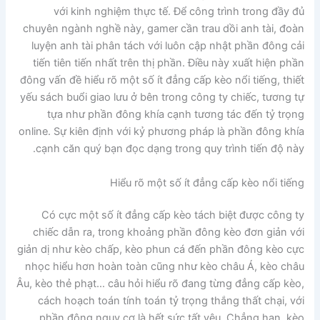
với kinh nghiệm thực tế. Để công trình trong đầy đủ
chuyên ngành nghề này, gamer cần trau dồi anh tài, đoàn
luyện anh tài phân tách với luôn cập nhật phần đông cải
tiến tiên tiến nhất trên thị phần. Điều này xuất hiện phần
đông vấn đề hiểu rõ một số ít đẳng cấp kèo nổi tiếng, thiết
yếu sách buổi giao lưu ở bên trong công ty chiếc, tương tự
tựa như phần đông khía cạnh tương tác đến tỷ trọng
online. Sự kiên định với kỷ phương pháp là phần đông khía
cạnh căn quý bạn đọc dạng trong quy trình tiến độ này.
Hiểu rõ một số ít đẳng cấp kèo nổi tiếng
Có cực một số ít đẳng cấp kèo tách biệt được công ty
chiếc dẫn ra, trong khoảng phần đông kèo đơn giản với
giản dị như kèo chấp, kèo phun cá đến phần đông kèo cực
nhọc hiểu hơn hoàn toàn cũng như kèo châu Á, kèo châu
Âu, kèo thẻ phạt… câu hỏi hiểu rõ đang từng đẳng cấp kèo,
cách hoạch toán tính toán tỷ trọng thắng thất chại, với
phần đông nguy cơ là hết sức tất yêu. Chẳng hạn, kèo